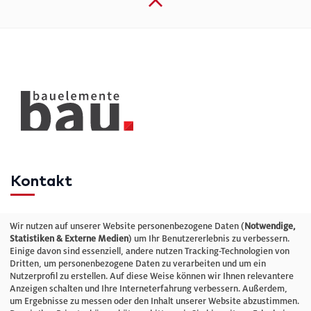
Kontakt
Telefon: +49 (0)711 2585563-0
Wir nutzen auf unserer Website personenbezogene Daten (
Notwendige,
Statistiken & Externe Medien
) um Ihr Benutzererlebnis zu verbessern.
Einige davon sind essenziell, andere nutzen Tracking-Technologien von
E-Mail:
info@bauelemente-bau.eu
Dritten, um personenbezogene Daten zu verarbeiten und um ein
Nutzerprofil zu erstellen. Auf diese Weise können wir Ihnen relevantere
Unternehmen
Anzeigen schalten und Ihre Interneterfahrung verbessern. Außerdem,
um Ergebnisse zu messen oder den Inhalt unserer Website abzustimmen.