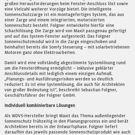
großen Herausforderungen beim Fenster-Anschluss löst sowie
eine Vielzahl weiterer Vorzüge bietet. Die intelligente
Sonnenschutzzarge ist ein montagefertiges System, das aus
einer Zarge und einem integrierten, motorisierten
Sonnenschutz besteht. Folgner entwickelte hierfür eine
Schachtlösung. Die Zarge wird von Maxit passgenau gefertigt
und auf das System-Fenster aufgesteckt. Das Folgner
Sonnenschutzmodul wird in die Zarge eingeschoben und
beinhaltet bereits die Somfy Steuerung – mit solarbetriebenen
Motoren ganz ohne Elektroarbeiten.
Damit wird eine vollständig abgestimmte Systemlösung rund
um die Fensteröffnung ermöglicht – inklusive geklärter
Anschlussdetails mit lediglich einem einzigen Aufmaß.
„Planungs- und Ausführungsrisiken werden so deutlich
reduziert. Es ist eine Systemlösung, die auch für Architekten
von großer Bedeutung ist“, beschreibt Sebastian Folgner,
Geschäftsführer der Folgner GmbH.
Individuell kombinierbare Lösungen
Als WDVS-Hersteller bringt Maxit das Thema außenliegender
Sonnenschutz frühzeitig in den Planungsprozess ein und berät
Architekten bereits in der Entwurfsphase. Folgner liefert
daraufhin das jeweils passende Sonnenschutzprodukt wie auch