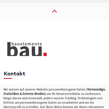
Kontakt
Telefon: +49 (0)711 2585563-0
Wir nutzen auf unserer Website personenbezogene Daten (
Notwendige,
Statistiken & Externe Medien
) um Ihr Benutzererlebnis zu verbessern.
Einige davon sind essenziell, andere nutzen Tracking-Technologien von
E-Mail:
info@bauelemente-bau.eu
Dritten, um personenbezogene Daten zu verarbeiten und um ein
Nutzerprofil zu erstellen. Auf diese Weise können wir Ihnen relevantere