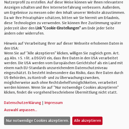
Nutzerprofil zu erstellen. Auf diese Weise können wir Ihnen relevantere
Unternehmen
Anzeigen schalten und Ihre Interneterfahrung verbessern. Außerdem,
um Ergebnisse zu messen oder den Inhalt unserer Website abzustimmen.
Da wir Ihre Privatsphäre schätzen, bitten wir Sie hiermit um Erlaubnis,
Impressum
diese Technologien zu verwenden. Sie können Ihre Zustimmung später
jederzeit über den
Link "Cookie-Einstellungen"
am Ende jeder Seite
ändern oder widerrufen.
Datenschutz
Hinweis auf Verarbeitung Ihrer auf dieser Webseite erhobenen Daten in
den USA:
Wenn Sie auf "Alle akzeptieren" klicken, willigen Sie zugleich gem. Art.
Cookie-Einstellungen
49 Abs. 1 S. 1 lit. a DSGVO ein, dass Ihre Daten in den USA verarbeitet
werden. Die USA werden vom Europäischen Gerichtshof als ein Land mit
einem nach EU-Standards unzureichendem Datenschutzniveau
AGB
eingeschätzt. Es besteht insbesondere das Risiko, dass Ihre Daten durch
US-Behörden, zu Kontroll- und zu Überwachungszwecken,
möglicherweise auch ohne Rechtsbehelfsmöglichkeiten, verarbeitet
werden können. Wenn Sie auf "Nur notwendige Cookies akzeptieren"
klicken, findet die vorgehend beschriebene Übermittlung nicht statt.
© Verlag für Fachpublizistik GmbH
Datenschutzerklärung
|
Impressum
Auswahl anpassen
...
Nur notwendige Cookies akzeptieren.
Alle akzeptieren