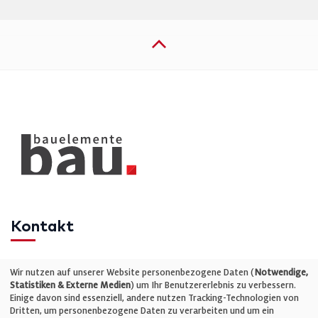
Kontakt
Telefon: +49 (0)711 2585563-0
Wir nutzen auf unserer Website personenbezogene Daten (
Notwendige,
Statistiken & Externe Medien
) um Ihr Benutzererlebnis zu verbessern.
Einige davon sind essenziell, andere nutzen Tracking-Technologien von
E-Mail:
info@bauelemente-bau.eu
Dritten, um personenbezogene Daten zu verarbeiten und um ein