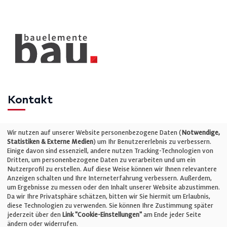
Kontakt
Telefon: +49 (0)711 2585563-0
Wir nutzen auf unserer Website personenbezogene Daten (
Notwendige,
Statistiken & Externe Medien
) um Ihr Benutzererlebnis zu verbessern.
Einige davon sind essenziell, andere nutzen Tracking-Technologien von
E-Mail:
info@bauelemente-bau.eu
Dritten, um personenbezogene Daten zu verarbeiten und um ein
Nutzerprofil zu erstellen. Auf diese Weise können wir Ihnen relevantere
Unternehmen
Anzeigen schalten und Ihre Interneterfahrung verbessern. Außerdem,
um Ergebnisse zu messen oder den Inhalt unserer Website abzustimmen.
Da wir Ihre Privatsphäre schätzen, bitten wir Sie hiermit um Erlaubnis,
Impressum
diese Technologien zu verwenden. Sie können Ihre Zustimmung später
jederzeit über den
Link "Cookie-Einstellungen"
am Ende jeder Seite
ändern oder widerrufen.