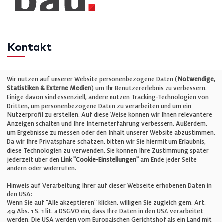
Kontakt
Telefon: +49 (0)711 2585563-0
Wir nutzen auf unserer Website personenbezogene Daten (
Notwendige,
Statistiken & Externe Medien
) um Ihr Benutzererlebnis zu verbessern.
Einige davon sind essenziell, andere nutzen Tracking-Technologien von
E-Mail:
info@bauelemente-bau.eu
Dritten, um personenbezogene Daten zu verarbeiten und um ein
Nutzerprofil zu erstellen. Auf diese Weise können wir Ihnen relevantere
Unternehmen
Anzeigen schalten und Ihre Interneterfahrung verbessern. Außerdem,
um Ergebnisse zu messen oder den Inhalt unserer Website abzustimmen.
Da wir Ihre Privatsphäre schätzen, bitten wir Sie hiermit um Erlaubnis,
Impressum
diese Technologien zu verwenden. Sie können Ihre Zustimmung später
jederzeit über den
Link "Cookie-Einstellungen"
am Ende jeder Seite
ändern oder widerrufen.
Datenschutz
Hinweis auf Verarbeitung Ihrer auf dieser Webseite erhobenen Daten in
den USA:
Wenn Sie auf "Alle akzeptieren" klicken, willigen Sie zugleich gem. Art.
Cookie-Einstellungen
49 Abs. 1 S. 1 lit. a DSGVO ein, dass Ihre Daten in den USA verarbeitet
werden. Die USA werden vom Europäischen Gerichtshof als ein Land mit