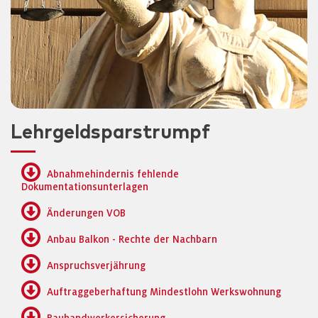
Lehrgeldsparstrumpf
Abnahmehindernis fehlende
Dokumentationsunterlagen
Änderungen VOB
Anbau Balkon - Rechte der Nachbarn
Anspruchsverjährung
Auftraggeberhaftung Mindestlohn Werkswohnung