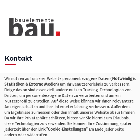
Kontakt
Telefon: +49 (0)711 2585563-0
Wir nutzen auf unserer Website personenbezogene Daten (
Notwendige,
Statistiken & Externe Medien
) um Ihr Benutzererlebnis zu verbessern.
Einige davon sind essenziell, andere nutzen Tracking-Technologien von
E-Mail:
info@bauelemente-bau.eu
Dritten, um personenbezogene Daten zu verarbeiten und um ein
Nutzerprofil zu erstellen. Auf diese Weise können wir Ihnen relevantere
Unternehmen
Anzeigen schalten und Ihre Interneterfahrung verbessern. Außerdem,
um Ergebnisse zu messen oder den Inhalt unserer Website abzustimmen.
Da wir Ihre Privatsphäre schätzen, bitten wir Sie hiermit um Erlaubnis,
Impressum
diese Technologien zu verwenden. Sie können Ihre Zustimmung später
jederzeit über den
Link "Cookie-Einstellungen"
am Ende jeder Seite
ändern oder widerrufen.