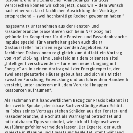
Resonanz und die zahlreichen Anmeldungen für 2025.
Versprechen können wir schon jetzt, dass wir – dem Wunsch
nach einer verstärkt fachlichen Ausrichtung der Vorträge
entsprechend – zwei hochkarätige Redner gewonnen haben.“
Insgesamt 13 Unternehmen aus der Fenster- und
Fassadenbranche präsentieren sich beim NFF 2025 mit
gebündelter Kompetenz für die Fenster- und Fassadenbranche.
Impulse speziell für Verarbeiter geben auch die 15
Gastaussteller mit ihren ergänzenden Angeboten. Zu
fachlichen Diskussionen regt gleich zum Auftakt ein Vortrag
von Prof. Dipl.-Ing. Timo Leukefeld mit dem brisanten Titel
„Intelligent verschwenden – für einen neuen Umgang mit
Energie“ an. In seinem Vortrag will der Energieexperte, der
zwei energieautarke Häuser gebaut hat und sich als Mittler
zwischen Forschung, Entwicklung und ausführendem Handwerk
versteht, unter anderem mit „dem Vorurteil knapper
Ressourcen aufräumen“.
Als Fachmann mit handwerklichem Bezug zur Praxis bekannt ist
der zweite Speaker, der ö.b.u.v. Sachverständige Marc Schütt.
Im Fokus seines Vortrags stehen Schäden aus der Fenster- und
Fassadenbranche, die Schütt als Warnsignal betrachtet und
mit nutzbaren Tipps verbindet, wie sich oft folgenschwere
Ausführungsfehler vermeiden lassen. Der Experte, der auch
Projekte in Planung und Umsetzung begleitet, steht während