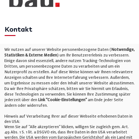
Kontakt
Telefon: +49 (0)711 2585563-0
Wir nutzen auf unserer Website personenbezogene Daten (
Notwendige,
Statistiken & Externe Medien
) um Ihr Benutzererlebnis zu verbessern.
Einige davon sind essenziell, andere nutzen Tracking-Technologien von
E-Mail:
info@bauelemente-bau.eu
Dritten, um personenbezogene Daten zu verarbeiten und um ein
Nutzerprofil zu erstellen. Auf diese Weise können wir Ihnen relevantere
Unternehmen
Anzeigen schalten und Ihre Interneterfahrung verbessern. Außerdem,
um Ergebnisse zu messen oder den Inhalt unserer Website abzustimmen.
Da wir Ihre Privatsphäre schätzen, bitten wir Sie hiermit um Erlaubnis,
Impressum
diese Technologien zu verwenden. Sie können Ihre Zustimmung später
jederzeit über den
Link "Cookie-Einstellungen"
am Ende jeder Seite
ändern oder widerrufen.
Datenschutz
Hinweis auf Verarbeitung Ihrer auf dieser Webseite erhobenen Daten in
den USA:
Wenn Sie auf "Alle akzeptieren" klicken, willigen Sie zugleich gem. Art.
Cookie-Einstellungen
49 Abs. 1 S. 1 lit. a DSGVO ein, dass Ihre Daten in den USA verarbeitet
werden. Die USA werden vom Europäischen Gerichtshof als ein Land mit