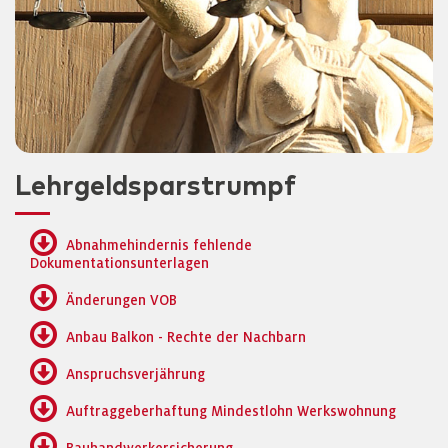
Lehrgeldsparstrumpf
Abnahmehindernis fehlende
Dokumentationsunterlagen
Änderungen VOB
Anbau Balkon - Rechte der Nachbarn
Anspruchsverjährung
Auftraggeberhaftung Mindestlohn Werkswohnung