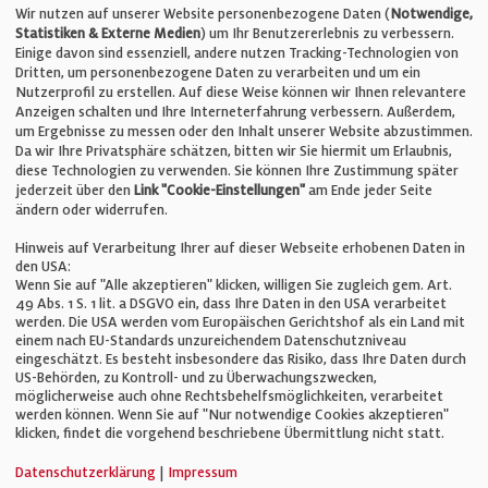
Telefon: +49 (0)711 2585563-0
Wir nutzen auf unserer Website personenbezogene Daten (
Notwendige,
Statistiken & Externe Medien
) um Ihr Benutzererlebnis zu verbessern.
Einige davon sind essenziell, andere nutzen Tracking-Technologien von
E-Mail:
info@bauelemente-bau.eu
Dritten, um personenbezogene Daten zu verarbeiten und um ein
Nutzerprofil zu erstellen. Auf diese Weise können wir Ihnen relevantere
Unternehmen
Anzeigen schalten und Ihre Interneterfahrung verbessern. Außerdem,
um Ergebnisse zu messen oder den Inhalt unserer Website abzustimmen.
Da wir Ihre Privatsphäre schätzen, bitten wir Sie hiermit um Erlaubnis,
Impressum
diese Technologien zu verwenden. Sie können Ihre Zustimmung später
jederzeit über den
Link "Cookie-Einstellungen"
am Ende jeder Seite
ändern oder widerrufen.
Datenschutz
Hinweis auf Verarbeitung Ihrer auf dieser Webseite erhobenen Daten in
den USA:
Wenn Sie auf "Alle akzeptieren" klicken, willigen Sie zugleich gem. Art.
Cookie-Einstellungen
49 Abs. 1 S. 1 lit. a DSGVO ein, dass Ihre Daten in den USA verarbeitet
werden. Die USA werden vom Europäischen Gerichtshof als ein Land mit
einem nach EU-Standards unzureichendem Datenschutzniveau
AGB
eingeschätzt. Es besteht insbesondere das Risiko, dass Ihre Daten durch
US-Behörden, zu Kontroll- und zu Überwachungszwecken,
möglicherweise auch ohne Rechtsbehelfsmöglichkeiten, verarbeitet
werden können. Wenn Sie auf "Nur notwendige Cookies akzeptieren"
klicken, findet die vorgehend beschriebene Übermittlung nicht statt.
© Verlag für Fachpublizistik GmbH
Datenschutzerklärung
|
Impressum