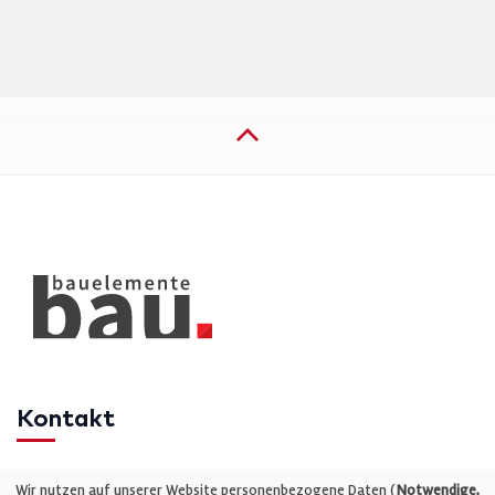
Kontakt
Telefon: +49 (0)711 2585563-0
Wir nutzen auf unserer Website personenbezogene Daten (
Notwendige,