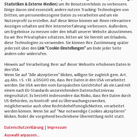
Statistiken & Externe Medien
) um Ihr Benutzererlebnis zu verbessern.
Einige davon sind essenziell, andere nutzen Tracking-Technologien von
E-Mail:
info@bauelemente-bau.eu
Dritten, um personenbezogene Daten zu verarbeiten und um ein
Nutzerprofil zu erstellen. Auf diese Weise können wir Ihnen relevantere
Unternehmen
Anzeigen schalten und Ihre Interneterfahrung verbessern. Außerdem,
um Ergebnisse zu messen oder den Inhalt unserer Website abzustimmen.
Da wir Ihre Privatsphäre schätzen, bitten wir Sie hiermit um Erlaubnis,
Impressum
diese Technologien zu verwenden. Sie können Ihre Zustimmung später
jederzeit über den
Link "Cookie-Einstellungen"
am Ende jeder Seite
ändern oder widerrufen.
Datenschutz
Hinweis auf Verarbeitung Ihrer auf dieser Webseite erhobenen Daten in
den USA:
Wenn Sie auf "Alle akzeptieren" klicken, willigen Sie zugleich gem. Art.
Cookie-Einstellungen
49 Abs. 1 S. 1 lit. a DSGVO ein, dass Ihre Daten in den USA verarbeitet
werden. Die USA werden vom Europäischen Gerichtshof als ein Land mit
einem nach EU-Standards unzureichendem Datenschutzniveau
AGB
eingeschätzt. Es besteht insbesondere das Risiko, dass Ihre Daten durch
US-Behörden, zu Kontroll- und zu Überwachungszwecken,
möglicherweise auch ohne Rechtsbehelfsmöglichkeiten, verarbeitet
werden können. Wenn Sie auf "Nur notwendige Cookies akzeptieren"
klicken, findet die vorgehend beschriebene Übermittlung nicht statt.
© Verlag für Fachpublizistik GmbH
Datenschutzerklärung
|
Impressum
Auswahl anpassen
...