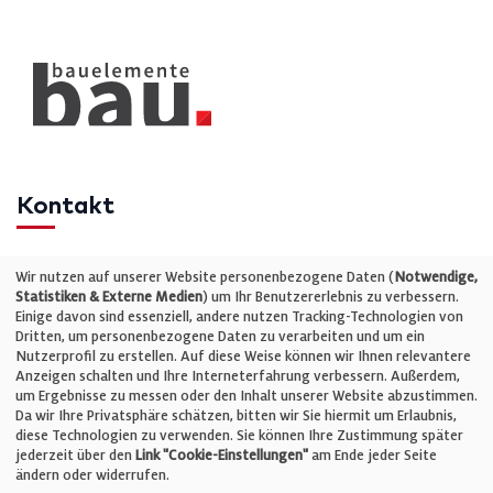
Kontakt
Telefon: +49 (0)711 2585563-0
Wir nutzen auf unserer Website personenbezogene Daten (
Notwendige,
Statistiken & Externe Medien
) um Ihr Benutzererlebnis zu verbessern.
Einige davon sind essenziell, andere nutzen Tracking-Technologien von
E-Mail:
info@bauelemente-bau.eu
Dritten, um personenbezogene Daten zu verarbeiten und um ein
Nutzerprofil zu erstellen. Auf diese Weise können wir Ihnen relevantere
Unternehmen
Anzeigen schalten und Ihre Interneterfahrung verbessern. Außerdem,
um Ergebnisse zu messen oder den Inhalt unserer Website abzustimmen.
Da wir Ihre Privatsphäre schätzen, bitten wir Sie hiermit um Erlaubnis,
Impressum
diese Technologien zu verwenden. Sie können Ihre Zustimmung später
jederzeit über den
Link "Cookie-Einstellungen"
am Ende jeder Seite
ändern oder widerrufen.