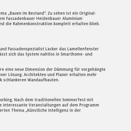
a „Bauen im Bestand“. Zu sehen ist ein Original-
 dem Fassadenbauer Heidenbauer Aluminium
end die Rahmenkonstruktion komplett erhalten blieb.
- und Fassadenspezialist Lacker das Lamellenfenster
lässt sich das System nahtlos in Smarthome- und
Core eine neue Dimension der Dämmung für vorgehängte
ner Lösung. Architekten und Planer erhalten mehr
nk schlankeren Wandaufbauten.
working. Nach dem traditionellen Sommerfest mit
ere interessante Veranstaltungen auf dem Programm
rten Thema „Künstliche Intelligenz in der