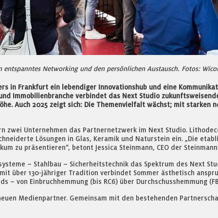
in entspanntes Networking und den persönlichen Austausch. Fotos: Wico
ners in Frankfurt ein lebendiger Innovationshub und eine Kommunikat
u- und Immobilienbranche verbindet das Next Studio zukunftsweisen
e. Auch 2025 zeigt sich: Die Themenvielfalt wächst; mit starken 
 zwei Unternehmen das Partnernetzwerk im Next Studio. Lithodecor,
hneiderte Lösungen in Glas, Keramik und Naturstein ein. „Die etab
kum zu präsentieren“, betont Jessica Steinmann, CEO der Steinmann
systeme – Stahlbau – Sicherheitstechnik das Spektrum des Next S
it über 130-jähriger Tradition verbindet Sommer ästhetisch anspruc
rds – von Einbruchhemmung (bis RC6) über Durchschusshemmung (FB
neuen Medienpartner. Gemeinsam mit den bestehenden Partnerschaf