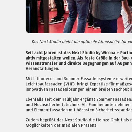
Das Next Studio bietet die optimale Atmosphäre für e
Seit acht Jahren ist das Next Studio by Wicona + Part
aktiv mitgestalten wollen. Als feste Größe in der Ba
Wissenstransfer und direkte Begegnungen auf Augenhöh
Veranstaltungen.
Mit Lithodecor und Sommer Fassadensysteme erweitern
Leichtbaufassaden (VHF), bringt Expertise für maßgesc
innovativen Fassadenlösungen einem breiten Fachpubli
Ebenfalls seit dem Frühjahr ergänzt Sommer Fassaden
und Hochsicherheitstechnik. Als Familienunternehmen m
und Elementfassaden mit höchsten Sicherheitsstanda
Zudem begrüßt das Next Studio die Heinze GmbH als 
Möglichkeiten der medialen Präsenz.