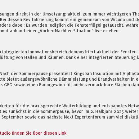
sungen direkt in der Umsetzung; aktuell zum immer wichtigeren Them
 Bei dessen Revitalisierung kommt ein gemeinsam von Wicona und
dere dabei: Es wurden lediglich die Fensterflügel getauscht, währ
onat anhand einer „Vorher-Nachher-Situation“ live erleben.
o integrierten Innovationsbereich demonstriert aktuell der Fenster
elüftung von Hallen und Räumen. Dank einer integrierten Steuerung 
n. Nach der Sommerpause präsentiert Kingspan Insulation mit Alpha
tte bietet außergewöhnliche Dämmleistung und Brandverhalten in ei
des GEG sowie einen Raumgewinn für mehr vermarktbare Flächen da
ichkeiten für die praxisgerechte Weiterbildung und entspanntes Net
t es zunächst in die Sommerpause, bevor im 2. Halbjahr 2025 weit
 September sowie das nächste Next Expertenforum zum viel diskutie
udio finden Sie über diesen Link.