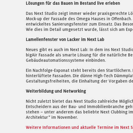
Lösungen für das Bauen im Bestand live erleben
Das Next Studio zeigt immer wieder praxisgerechte Lö
Mock-up der Fassade des Omega Hauses in Offenbach.
entwickeltes Sanierungsfenster zum Einsatz. Das Beson
Wie dies im Detail umgesetzt wurde, lässt sich am Exp
Lamellenfenster von Lacker im Next Lab
Neues gibt es auch im Next Lab: In dem ins Next Studi
bigAir Fassade als smarte Lösung für die natürliche B
Gebäudeautomationssysteme einbinden.
Ein Nachfolge-Exponat steht bereits den Startlöcher
hinterlüftete Fassaden. Die dünne High-Tech Dämmpla
Gestaltungsfreiheiten, die Einhaltung der Vorgaben 
Weiterbildung und Networking
Nicht zuletzt bietet das Next Studio zahlreiche Mögl
Entscheidern aus der Bau- und Immobilienbranche geh
stehen – unter anderem das beliebte Next Clubbing im
Architektur“ im November.
Weitere Informationen und aktuelle Termine im Next St