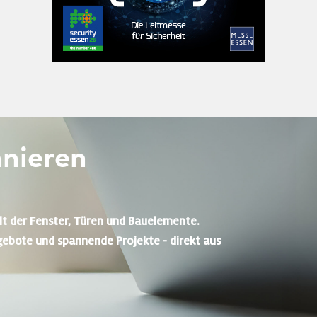
nieren
lt der Fenster, Türen und Bauelemente.
gebote und spannende Projekte - direkt aus