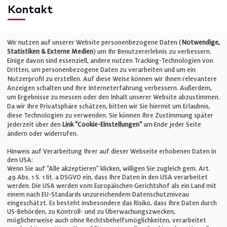
Kontakt
Telefon: +49 (0)711 2585563-0
Wir nutzen auf unserer Website personenbezogene Daten (
Notwendige,
Statistiken & Externe Medien
) um Ihr Benutzererlebnis zu verbessern.
Einige davon sind essenziell, andere nutzen Tracking-Technologien von
E-Mail:
info@bauelemente-bau.eu
Dritten, um personenbezogene Daten zu verarbeiten und um ein
Nutzerprofil zu erstellen. Auf diese Weise können wir Ihnen relevantere
Unternehmen
Anzeigen schalten und Ihre Interneterfahrung verbessern. Außerdem,
um Ergebnisse zu messen oder den Inhalt unserer Website abzustimmen.
Da wir Ihre Privatsphäre schätzen, bitten wir Sie hiermit um Erlaubnis,
Impressum
diese Technologien zu verwenden. Sie können Ihre Zustimmung später
jederzeit über den
Link "Cookie-Einstellungen"
am Ende jeder Seite
ändern oder widerrufen.
Datenschutz
Hinweis auf Verarbeitung Ihrer auf dieser Webseite erhobenen Daten in
den USA:
Wenn Sie auf "Alle akzeptieren" klicken, willigen Sie zugleich gem. Art.
Cookie-Einstellungen
49 Abs. 1 S. 1 lit. a DSGVO ein, dass Ihre Daten in den USA verarbeitet
werden. Die USA werden vom Europäischen Gerichtshof als ein Land mit
einem nach EU-Standards unzureichendem Datenschutzniveau
AGB
eingeschätzt. Es besteht insbesondere das Risiko, dass Ihre Daten durch
US-Behörden, zu Kontroll- und zu Überwachungszwecken,
möglicherweise auch ohne Rechtsbehelfsmöglichkeiten, verarbeitet