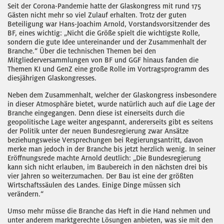
Seit der Corona-Pandemie hatte der Glaskongress mit rund 175
Gästen nicht mehr so viel Zulauf erhalten. Trotz der guten
Beteiligung war Hans-Joachim Arnold, Vorstandsvorsitzender des
BF, eines wichtig: „Nicht die Größe spielt die wichtigste Rolle,
sondern die gute Idee untereinander und der Zusammenhalt der
Branche.“ Über die technischen Themen bei den
Mitgliederversammlungen von BF und GGF hinaus fanden die
Themen KI und GenZ eine große Rolle im Vortragsprogramm des
diesjährigen Glaskongresses.
Neben dem Zusammenhalt, welcher der Glaskongress insbesondere
in dieser Atmosphäre bietet, wurde natürlich auch auf die Lage der
Branche eingegangen. Denn diese ist einerseits durch die
geopolitische Lage weiter angespannt, andererseits gibt es seitens
der Politik unter der neuen Bundesregierung zwar Ansätze
beziehungsweise Versprechungen bei Regierungsantritt, davon
merke man jedoch in der Branche bis jetzt herzlich wenig. In seiner
Eröffnungsrede machte Arnold deutlich: „Die Bundesregierung
kann sich nicht erlauben, im Baubereich in den nächsten drei bis
vier Jahren so weiterzumachen. Der Bau ist eine der größten
Wirtschaftssäulen des Landes. Einige Dinge müssen sich
verändern.“
Umso mehr müsse die Branche das Heft in die Hand nehmen und
unter anderem marktgerechte Lösungen anbieten, was sie mit den