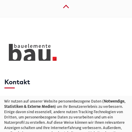
Kontakt
Telefon: +49 (0)711 2585563-0
Wir nutzen auf unserer Website personenbezogene Daten (
Notwendige,
Statistiken & Externe Medien
) um Ihr Benutzererlebnis zu verbessern.
Einige davon sind essenziell, andere nutzen Tracking-Technologien von
E-Mail:
info@bauelemente-bau.eu
Dritten, um personenbezogene Daten zu verarbeiten und um ein
Nutzerprofil zu erstellen. Auf diese Weise können wir Ihnen relevantere
Unternehmen
Anzeigen schalten und Ihre Interneterfahrung verbessern. Außerdem,