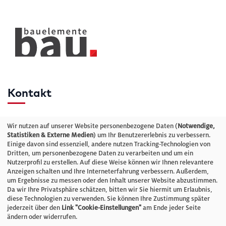
Kontakt
Telefon: +49 (0)711 2585563-0
Wir nutzen auf unserer Website personenbezogene Daten (
Notwendige,
Statistiken & Externe Medien
) um Ihr Benutzererlebnis zu verbessern.
Einige davon sind essenziell, andere nutzen Tracking-Technologien von
E-Mail:
info@bauelemente-bau.eu
Dritten, um personenbezogene Daten zu verarbeiten und um ein
Nutzerprofil zu erstellen. Auf diese Weise können wir Ihnen relevantere
Unternehmen
Anzeigen schalten und Ihre Interneterfahrung verbessern. Außerdem,
um Ergebnisse zu messen oder den Inhalt unserer Website abzustimmen.
Da wir Ihre Privatsphäre schätzen, bitten wir Sie hiermit um Erlaubnis,
Impressum
diese Technologien zu verwenden. Sie können Ihre Zustimmung später
jederzeit über den
Link "Cookie-Einstellungen"
am Ende jeder Seite
ändern oder widerrufen.
Datenschutz