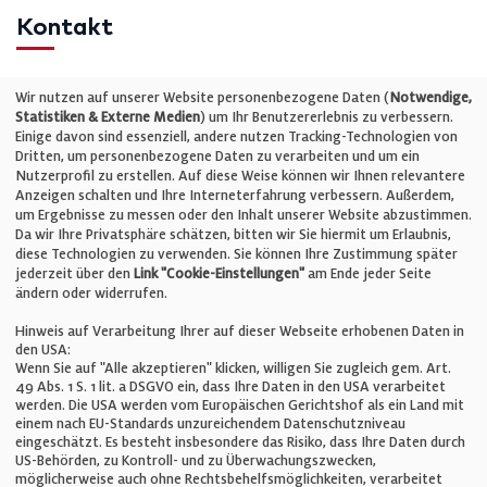
Kontakt
Telefon: +49 (0)711 2585563-0
Wir nutzen auf unserer Website personenbezogene Daten (
Notwendige,
Statistiken & Externe Medien
) um Ihr Benutzererlebnis zu verbessern.
Einige davon sind essenziell, andere nutzen Tracking-Technologien von
E-Mail:
info@bauelemente-bau.eu
Dritten, um personenbezogene Daten zu verarbeiten und um ein
Nutzerprofil zu erstellen. Auf diese Weise können wir Ihnen relevantere
Unternehmen
Anzeigen schalten und Ihre Interneterfahrung verbessern. Außerdem,
um Ergebnisse zu messen oder den Inhalt unserer Website abzustimmen.
Da wir Ihre Privatsphäre schätzen, bitten wir Sie hiermit um Erlaubnis,
Impressum
diese Technologien zu verwenden. Sie können Ihre Zustimmung später
jederzeit über den
Link "Cookie-Einstellungen"
am Ende jeder Seite
ändern oder widerrufen.
Datenschutz
Hinweis auf Verarbeitung Ihrer auf dieser Webseite erhobenen Daten in
den USA:
Wenn Sie auf "Alle akzeptieren" klicken, willigen Sie zugleich gem. Art.
Cookie-Einstellungen
49 Abs. 1 S. 1 lit. a DSGVO ein, dass Ihre Daten in den USA verarbeitet
werden. Die USA werden vom Europäischen Gerichtshof als ein Land mit
einem nach EU-Standards unzureichendem Datenschutzniveau
AGB
eingeschätzt. Es besteht insbesondere das Risiko, dass Ihre Daten durch
US-Behörden, zu Kontroll- und zu Überwachungszwecken,
möglicherweise auch ohne Rechtsbehelfsmöglichkeiten, verarbeitet