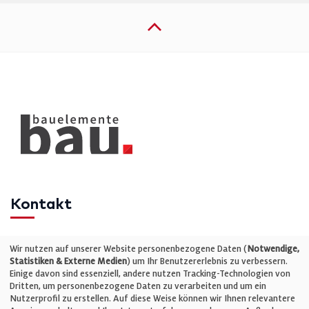
Kontakt
Telefon: +49 (0)711 2585563-0
Wir nutzen auf unserer Website personenbezogene Daten (
Notwendige,
Statistiken & Externe Medien
) um Ihr Benutzererlebnis zu verbessern.
Einige davon sind essenziell, andere nutzen Tracking-Technologien von
E-Mail:
info@bauelemente-bau.eu
Dritten, um personenbezogene Daten zu verarbeiten und um ein
Nutzerprofil zu erstellen. Auf diese Weise können wir Ihnen relevantere
Unternehmen