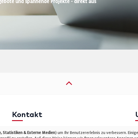
gebote und spannende Projekte - direkt aus
Kontakt
Telefon: +49 (0)711 2585563-0
I
 Statistiken & Externe Medien
) um Ihr Benutzererlebnis zu verbessern. Einig
E-Mail:
info@bauelemente-bau.eu
D