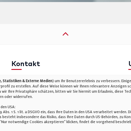
Kontakt
Telefon: +49 (0)711 2585563-0
I
 Statistiken & Externe Medien
) um Ihr Benutzererlebnis zu verbessern. Einig
E-Mail:
info@bauelemente-bau.eu
D
rofil zu erstellen. Auf diese Weise können wir Ihnen relevantere Anzeigen s
wir Ihre Privatsphäre schätzen, bitten wir Sie hiermit um Erlaubnis, diese 
C
rn oder widerrufen.
 den USA:
 49 Abs. 1 S. 1 lit. a DSGVO ein, dass Ihre Daten in den USA verarbeitet werde
 besteht insbesondere das Risiko, dass Ihre Daten durch US-Behörden, zu K
Nur notwendige Cookies akzeptieren" klicken, findet die vorgehend beschrieb