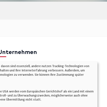
Unternehmen
mpressum
e davon sind essenziell, andere nutzen Tracking-Technologien von
atenschutz
chalten und Ihre Interneterfahrung verbessern. Außerdem, um
Technologien zu verwenden. Sie können Ihre Zustimmung später
ookie-Einstellungen
AGB
n. Die USA werden vom Europäischen Gerichtshof als ein Land mit einem
ontroll- und zu Überwachungszwecken, möglicherweise auch ohne
ene Übermittlung nicht statt.