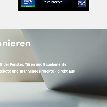
nieren
lt der Fenster, Türen und Bauelemente.
gebote und spannende Projekte - direkt aus