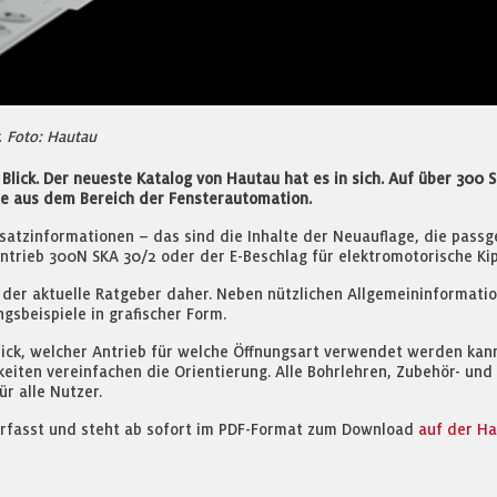
. Foto: Hautau
 Blick. Der neueste Katalog von Hautau hat es in sich. Auf über 300
e aus dem Bereich der Fensterautomation.
satzinformationen – das sind die Inhalte der Neuauflage, die passg
trieb 300N SKA 30/2 oder der E-Beschlag für elektromotorische Kippf
 der aktuelle Ratgeber daher. Neben nützlichen Allgemeininforma
gsbeispiele in grafischer Form.
ick, welcher Antrieb für welche Öffnungsart verwendet werden kann
iten vereinfachen die Orientierung. Alle Bohrlehren, Zubehör- und E
r alle Nutzer.
verfasst und steht ab sofort im PDF-Format zum Download
auf der H