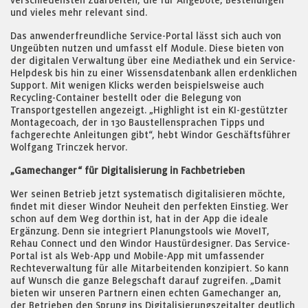
verschiedensten Zuarbeiten, die für Angebote, Bestellungen
und vieles mehr relevant sind.
Das anwenderfreundliche Service-Portal lässt sich auch von
Ungeübten nutzen und umfasst elf Module. Diese bieten von
der digitalen Verwaltung über eine Mediathek und ein Service-
Helpdesk bis hin zu einer Wissensdatenbank allen erdenklichen
Support. Mit wenigen Klicks werden beispielsweise auch
Recycling-Container bestellt oder die Belegung von
Transportgestellen angezeigt. „Highlight ist ein KI-gestützter
Montagecoach, der in 130 Baustellensprachen Tipps und
fachgerechte Anleitungen gibt“, hebt Windor Geschäftsführer
Wolfgang Trinczek hervor.
„Gamechanger“ für Digitalisierung in Fachbetrieben
Wer seinen Betrieb jetzt systematisch digitalisieren möchte,
findet mit dieser Windor Neuheit den perfekten Einstieg. Wer
schon auf dem Weg dorthin ist, hat in der App die ideale
Ergänzung. Denn sie integriert Planungstools wie MoveIT,
Rehau Connect und den Windor Haustürdesigner. Das Service-
Portal ist als Web-App und Mobile-App mit umfassender
Rechteverwaltung für alle Mitarbeitenden konzipiert. So kann
auf Wunsch die ganze Belegschaft darauf zugreifen. „Damit
bieten wir unseren Partnern einen echten Gamechanger an,
der Betrieben den Sprung ins Digitalisierungszeitalter deutlich