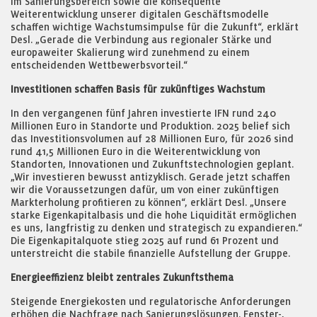
im Sanierungsbereich sowie die konsequente
Weiterentwicklung unserer digitalen Geschäftsmodelle
schaffen wichtige Wachstumsimpulse für die Zukunft“, erklärt
Desl. „Gerade die Verbindung aus regionaler Stärke und
europaweiter Skalierung wird zunehmend zu einem
entscheidenden Wettbewerbsvorteil.“
Investitionen schaffen Basis für zukünftiges Wachstum
In den vergangenen fünf Jahren investierte IFN rund 240
Millionen Euro in Standorte und Produktion. 2025 belief sich
das Investitionsvolumen auf 28 Millionen Euro, für 2026 sind
rund 41,5 Millionen Euro in die Weiterentwicklung von
Standorten, Innovationen und Zukunftstechnologien geplant.
„Wir investieren bewusst antizyklisch. Gerade jetzt schaffen
wir die Voraussetzungen dafür, um von einer zukünftigen
Markterholung profitieren zu können“, erklärt Desl. „Unsere
starke Eigenkapitalbasis und die hohe Liquidität ermöglichen
es uns, langfristig zu denken und strategisch zu expandieren.“
Die Eigenkapitalquote stieg 2025 auf rund 61 Prozent und
unterstreicht die stabile finanzielle Aufstellung der Gruppe.
Energieeffizienz bleibt zentrales Zukunftsthema
Steigende Energiekosten und regulatorische Anforderungen
erhöhen die Nachfrage nach Sanierungslösungen. Fenster-,