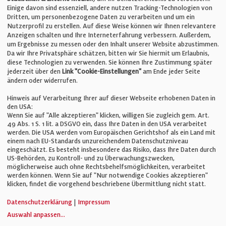
Einige davon sind essenziell, andere nutzen Tracking-Technologien von
E-Mail:
info@bauelemente-bau.eu
Dritten, um personenbezogene Daten zu verarbeiten und um ein
Nutzerprofil zu erstellen. Auf diese Weise können wir Ihnen relevantere
Unternehmen
Anzeigen schalten und Ihre Interneterfahrung verbessern. Außerdem,
um Ergebnisse zu messen oder den Inhalt unserer Website abzustimmen.
Da wir Ihre Privatsphäre schätzen, bitten wir Sie hiermit um Erlaubnis,
Impressum
diese Technologien zu verwenden. Sie können Ihre Zustimmung später
jederzeit über den
Link "Cookie-Einstellungen"
am Ende jeder Seite
ändern oder widerrufen.
Datenschutz
Hinweis auf Verarbeitung Ihrer auf dieser Webseite erhobenen Daten in
den USA:
Wenn Sie auf "Alle akzeptieren" klicken, willigen Sie zugleich gem. Art.
Cookie-Einstellungen
49 Abs. 1 S. 1 lit. a DSGVO ein, dass Ihre Daten in den USA verarbeitet
werden. Die USA werden vom Europäischen Gerichtshof als ein Land mit
einem nach EU-Standards unzureichendem Datenschutzniveau
AGB
eingeschätzt. Es besteht insbesondere das Risiko, dass Ihre Daten durch
US-Behörden, zu Kontroll- und zu Überwachungszwecken,
möglicherweise auch ohne Rechtsbehelfsmöglichkeiten, verarbeitet
werden können. Wenn Sie auf "Nur notwendige Cookies akzeptieren"
klicken, findet die vorgehend beschriebene Übermittlung nicht statt.
© Verlag für Fachpublizistik GmbH
Datenschutzerklärung
|
Impressum
Auswahl anpassen
...