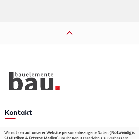
Kontakt
Telefon: +49 (0)711 2585563-0
Wir nutzen auf unserer Website personenbezogene Daten (
Notwendige,
Statistiken & Externe Medien
) um Ihr Benutzererlebnis zu verbessern.