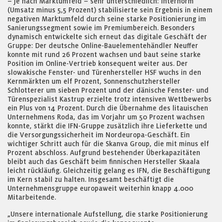
– je nach Marktumfeld – sehr unterschiedlich: Internorm
(Umsatz minus 5,5 Prozent) stabilisierte sein Ergebnis in einem
negativen Marktumfeld durch seine starke Positionierung im
Sanierungssegment sowie im Premiumbereich. Besonders
dynamisch entwickelte sich erneut das digitale Geschäft der
Gruppe: Der deutsche Online-Bauelementehändler Neuffer
konnte mit rund 26 Prozent wachsen und baut seine starke
Position im Online-Vertrieb konsequent weiter aus. Der
slowakische Fenster- und Türenhersteller HSF wuchs in den
Kernmärkten um elf Prozent, Sonnenschutzhersteller
Schlotterer um sieben Prozent und der dänische Fenster- und
Türenspezialist Kastrup erzielte trotz intensiven Wettbewerbs
ein Plus von 14 Prozent. Durch die Übernahme des litauischen
Unternehmens Roda, das im Vorjahr um 50 Prozent wachsen
konnte, stärkt die IFN-Gruppe zusätzlich ihre Lieferkette und
die Versorgungssicherheit im Nordeuropa-Geschäft. Ein
wichtiger Schritt auch für die Skanva Group, die mit minus elf
Prozent abschloss. Aufgrund bestehender Überkapazitäten
bleibt auch das Geschäft beim finnischen Hersteller Skaala
leicht rückläufig. Gleichzeitig gelang es IFN, die Beschäftigung
im Kern stabil zu halten. Insgesamt beschäftigt die
Unternehmensgruppe europaweit weiterhin knapp 4.000
Mitarbeitende.
„Unsere internationale Aufstellung, die starke Positionierung