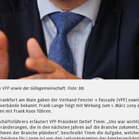
s VFF sowie der Gütegemeinschaft. Foto: bb.
rankfurt am Main gaben der Verband Fenster + Fassade (VFF) sowi
verbände bekannt. Frank Lange folgt mit Wirkung zum 1. März 2019 a
n mit Frank Koos führen.
chäftsführers erläutert VFF-Präsident Detlef Timm: „Uns war wicht
änderungen, die in den nächsten Jahren auf die Branche zukommt, st
hmen der Branche plündern", beschreibt Timm die Aufgabe, welcher 
scheidung für Lange ist von den Leitungsgremien der Fensterverbän