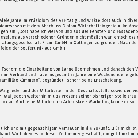
viele Jahre im Präsidium des VFF tätig und wirkte dort auch in dive
eurwesen mit dem Abschluss Diplom-Wirtschaftsingenieur. Im Anschl
gen ein. „Dort habe ich viel von und aus der Fenster- und Fassad
geregelung aus verschiedenen Gründen nicht möglich war, entschloss 
eratungsgesellschaft Frami GmbH in Göttingen zu gründen. Nach dere
felde der Seufert Niklaus GmbH.
d Tschorn die Einarbeitung von Lange übernehmen und danach den Ver
rer im Verband und habe insgesamt 17 Jahre eine Wochenendehe gefüh
Familiäre kümmern", begründet Tschorn seine Entscheidung.
Mitglieder und der Mitarbeiter in der Geschäftsstelle sowie den v
. Mai jedoch weiterhin mit 25 Prozent seiner bisherigen Stelle tre
nk an. Auch eine Mitarbeit im Arbeitskreis Marketing könne er sich 
ich und mit gegenseitigem Vertrauen in die Zukunft. „Für mich ist 
erband. Wir haben es in dieser Zeit immer geschafft, ein gut funktio