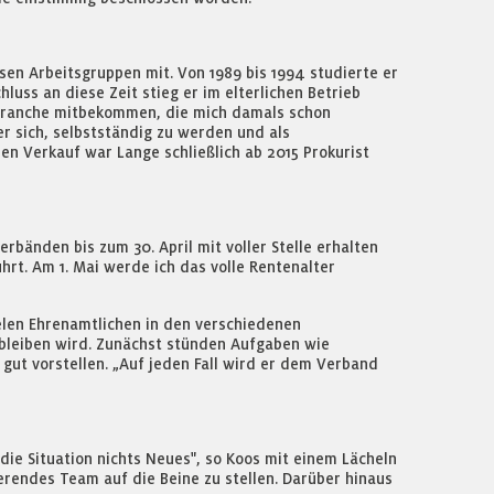
rsen Arbeitsgruppen mit. Von 1989 bis 1994 studierte er
uss an diese Zeit stieg er im elterlichen Betrieb
enbranche mitbekommen, die mich damals schon
er sich, selbstständig zu werden und als
n Verkauf war Lange schließlich ab 2015 Prokurist
bänden bis zum 30. April mit voller Stelle erhalten
rt. Am 1. Mai werde ich das volle Rentenalter
ielen Ehrenamtlichen in den verschiedenen
u bleiben wird. Zunächst stünden Aufgaben wie
gut vorstellen. „Auf jeden Fall wird er dem Verband
die Situation nichts Neues", so Koos mit einem Lächeln
nierendes Team auf die Beine zu stellen. Darüber hinaus