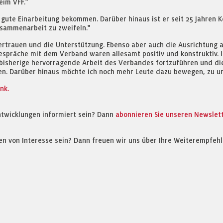
eim VFF."
 gute Einarbeitung bekommen. Darüber hinaus ist er seit 25 Jahren K
usammenarbeit zu zweifeln."
Vertrauen und die Unterstützung. Ebenso aber auch die Ausrichtung a
Gespräche mit dem Verband waren allesamt positiv und konstruktiv. 
e bisherige hervorragende Arbeit des Verbandes fortzuführen und d
ren. Darüber hinaus möchte ich noch mehr Leute dazu bewegen, zu u
nk.
ntwicklungen informiert sein? Dann
abonnieren Sie unseren Newslet
en von Interesse sein? Dann freuen wir uns über Ihre Weiterempfehl