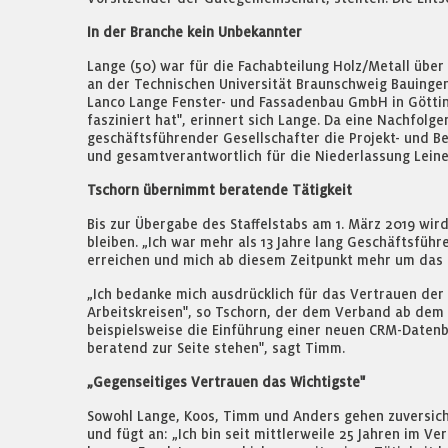
In der Branche kein Unbekannter
Lange (50) war für die Fachabteilung Holz/Metall über 
an der Technischen Universität Braunschweig Bauingeni
Lanco Lange Fenster- und Fassadenbau GmbH in Göttin
fasziniert hat", erinnert sich Lange. Da eine Nachfol
geschäftsführender Gesellschafter die Projekt- und B
und gesamtverantwortlich für die Niederlassung Leine
Tschorn übernimmt beratende Tätigkeit
Bis zur Übergabe des Staffelstabs am 1. März 2019 wir
bleiben. „Ich war mehr als 13 Jahre lang Geschäftsfüh
erreichen und mich ab diesem Zeitpunkt mehr um das 
„Ich bedanke mich ausdrücklich für das Vertrauen der 
Arbeitskreisen", so Tschorn, der dem Verband ab dem 1
beispielsweise die Einführung einer neuen CRM-Datenba
beratend zur Seite stehen", sagt Timm.
„Gegenseitiges Vertrauen das Wichtigste"
Sowohl Lange, Koos, Timm und Anders gehen zuversichtl
und fügt an: „Ich bin seit mittlerweile 25 Jahren im V