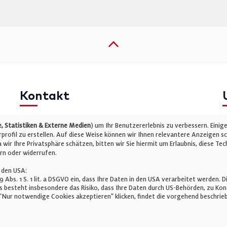
Kontakt
Telefon: +49 (0)711 2585563-0
I
 Statistiken & Externe Medien
) um Ihr Benutzererlebnis zu verbessern. Einig
E-Mail:
info@bauelemente-bau.eu
D
rofil zu erstellen. Auf diese Weise können wir Ihnen relevantere Anzeigen s
wir Ihre Privatsphäre schätzen, bitten wir Sie hiermit um Erlaubnis, diese 
C
rn oder widerrufen.
 den USA:
 49 Abs. 1 S. 1 lit. a DSGVO ein, dass Ihre Daten in den USA verarbeitet werde
 besteht insbesondere das Risiko, dass Ihre Daten durch US-Behörden, zu K
Nur notwendige Cookies akzeptieren" klicken, findet die vorgehend beschrieb