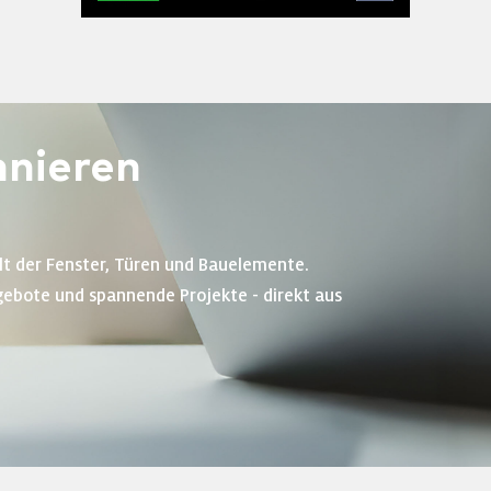
nieren
lt der Fenster, Türen und Bauelemente.
gebote und spannende Projekte - direkt aus