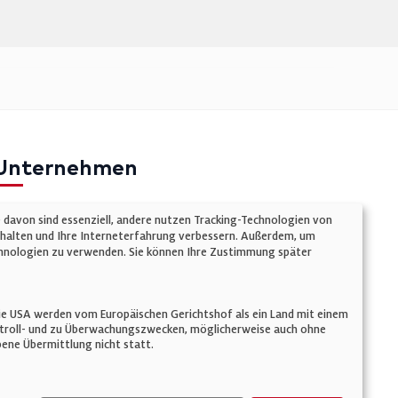
Unternehmen
mpressum
e davon sind essenziell, andere nutzen Tracking-Technologien von
atenschutz
chalten und Ihre Interneterfahrung verbessern. Außerdem, um
Technologien zu verwenden. Sie können Ihre Zustimmung später
ookie-Einstellungen
AGB
n. Die USA werden vom Europäischen Gerichtshof als ein Land mit einem
ontroll- und zu Überwachungszwecken, möglicherweise auch ohne
ene Übermittlung nicht statt.