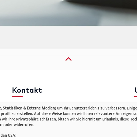
Kontakt
Telefon: +49 (0)711 2585563-0
I
 Statistiken & Externe Medien
) um Ihr Benutzererlebnis zu verbessern. Einig
E-Mail:
info@bauelemente-bau.eu
D
rofil zu erstellen. Auf diese Weise können wir Ihnen relevantere Anzeigen s
wir Ihre Privatsphäre schätzen, bitten wir Sie hiermit um Erlaubnis, diese 
C
rn oder widerrufen.
 den USA: