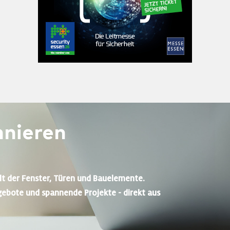
nieren
lt der Fenster, Türen und Bauelemente.
gebote und spannende Projekte - direkt aus