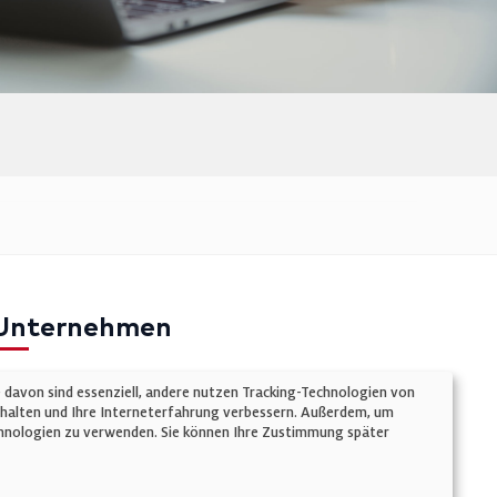
Unternehmen
mpressum
e davon sind essenziell, andere nutzen Tracking-Technologien von
atenschutz
chalten und Ihre Interneterfahrung verbessern. Außerdem, um
Technologien zu verwenden. Sie können Ihre Zustimmung später
ookie-Einstellungen
AGB