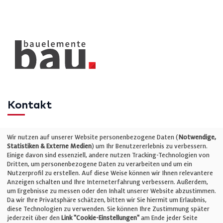
Kontakt
Telefon: +49 (0)711 2585563-0
Wir nutzen auf unserer Website personenbezogene Daten (
Notwendige,
Statistiken & Externe Medien
) um Ihr Benutzererlebnis zu verbessern.
Einige davon sind essenziell, andere nutzen Tracking-Technologien von
E-Mail:
info@bauelemente-bau.eu
Dritten, um personenbezogene Daten zu verarbeiten und um ein
Nutzerprofil zu erstellen. Auf diese Weise können wir Ihnen relevantere
Unternehmen
Anzeigen schalten und Ihre Interneterfahrung verbessern. Außerdem,
um Ergebnisse zu messen oder den Inhalt unserer Website abzustimmen.
Da wir Ihre Privatsphäre schätzen, bitten wir Sie hiermit um Erlaubnis,
Impressum
diese Technologien zu verwenden. Sie können Ihre Zustimmung später
jederzeit über den
Link "Cookie-Einstellungen"
am Ende jeder Seite