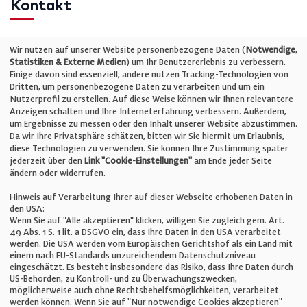
Kontakt
Telefon: +49 (0)711 2585563-0
Wir nutzen auf unserer Website personenbezogene Daten (
Notwendige,
Statistiken & Externe Medien
) um Ihr Benutzererlebnis zu verbessern.
Einige davon sind essenziell, andere nutzen Tracking-Technologien von
E-Mail:
info@bauelemente-bau.eu
Dritten, um personenbezogene Daten zu verarbeiten und um ein
Nutzerprofil zu erstellen. Auf diese Weise können wir Ihnen relevantere
Unternehmen
Anzeigen schalten und Ihre Interneterfahrung verbessern. Außerdem,
um Ergebnisse zu messen oder den Inhalt unserer Website abzustimmen.
Da wir Ihre Privatsphäre schätzen, bitten wir Sie hiermit um Erlaubnis,
Impressum
diese Technologien zu verwenden. Sie können Ihre Zustimmung später
jederzeit über den
Link "Cookie-Einstellungen"
am Ende jeder Seite
ändern oder widerrufen.
Datenschutz
Hinweis auf Verarbeitung Ihrer auf dieser Webseite erhobenen Daten in
den USA:
Wenn Sie auf "Alle akzeptieren" klicken, willigen Sie zugleich gem. Art.
Cookie-Einstellungen
49 Abs. 1 S. 1 lit. a DSGVO ein, dass Ihre Daten in den USA verarbeitet
werden. Die USA werden vom Europäischen Gerichtshof als ein Land mit
einem nach EU-Standards unzureichendem Datenschutzniveau
AGB
eingeschätzt. Es besteht insbesondere das Risiko, dass Ihre Daten durch
US-Behörden, zu Kontroll- und zu Überwachungszwecken,
möglicherweise auch ohne Rechtsbehelfsmöglichkeiten, verarbeitet
werden können. Wenn Sie auf "Nur notwendige Cookies akzeptieren"