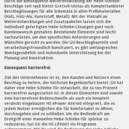
Durch die konsequente Weiterentwicklung der Hebe-Schiebe-
Beschläge seit 1958 bietet Gretsch-Unitas als Komplettanbieter
Beschlaglösungen für alle Schemata in allen Profilmaterialien
(Holz, Holz-Alu, Kunststoff, Metall). Mit der Vielzahl an
Weiterentwicklungen und Zusatzpaketen lassen sich die
individuell gefertigten Hebe-Schiebe-Lösungen ganz nach
Kundenwunsch gestalten. Bestehende Elemente sind leicht
nachzurüsten, um den spezifischen Anforderungen und
Wünschen gerecht zu werden. Die GU-Beschlagbauteile sind
verarbeitungsfreundlich konstruiert, es gibt umfangreiches
Montagezubehör und individuelle Unterstützung bei der
Planung und Konstruktion.
Konsequent barrierefrei
Ziel des Unternehmens ist es, den Kunden und Nutzern einen
Beschlag zu liefern, der höchsten Begehkomfort bietet. GU hat
daher eine Hebe-Schiebe-Tür entwickelt, die zu 100 Prozent
barrierefrei ausgestattet ist. In diesen Elementen sind sowohl
eine barrierefreie Bodenschwelle als auch ein komplett
verdeckt eingebauter HS ePower Antrieb integriert, die es
jedem Nutzer ermöglichen die Tür komfortabel zu öffnen,
durchzugehen und zu schließen. Um die Bedienkraft am
Drehgriff einer manuellen Hebe-Schiebe-Tür spürbar zu
reduzieren, hat GU die HS LiftUnit ins Programm