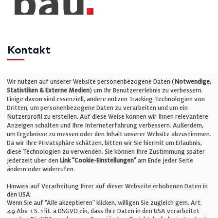
Kontakt
Telefon: +49 (0)711 2585563-0
Wir nutzen auf unserer Website personenbezogene Daten (
Notwendige,
Statistiken & Externe Medien
) um Ihr Benutzererlebnis zu verbessern.
Einige davon sind essenziell, andere nutzen Tracking-Technologien von
E-Mail:
info@bauelemente-bau.eu
Dritten, um personenbezogene Daten zu verarbeiten und um ein
Nutzerprofil zu erstellen. Auf diese Weise können wir Ihnen relevantere
Unternehmen
Anzeigen schalten und Ihre Interneterfahrung verbessern. Außerdem,
um Ergebnisse zu messen oder den Inhalt unserer Website abzustimmen.
Da wir Ihre Privatsphäre schätzen, bitten wir Sie hiermit um Erlaubnis,
Impressum
diese Technologien zu verwenden. Sie können Ihre Zustimmung später
jederzeit über den
Link "Cookie-Einstellungen"
am Ende jeder Seite
ändern oder widerrufen.
Datenschutz
Hinweis auf Verarbeitung Ihrer auf dieser Webseite erhobenen Daten in
den USA:
Wenn Sie auf "Alle akzeptieren" klicken, willigen Sie zugleich gem. Art.
Cookie-Einstellungen
49 Abs. 1 S. 1 lit. a DSGVO ein, dass Ihre Daten in den USA verarbeitet