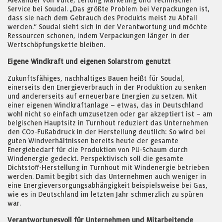
Alexander von Vulté, Leitung Marketing und Technischer
Service bei Soudal. „Das größte Problem bei Verpackungen ist,
dass sie nach dem Gebrauch des Produkts meist zu Abfall
werden.“ Soudal sieht sich in der Verantwortung und möchte
Ressourcen schonen, indem Verpackungen länger in der
Wertschöpfungskette bleiben.
Eigene Windkraft und eigenen Solarstrom genutzt
Zukunftsfähiges, nachhaltiges Bauen heißt für Soudal,
einerseits den Energieverbrauch in der Produktion zu senken
und andererseits auf erneuerbare Energien zu setzen. Mit
einer eigenen Windkraftanlage – etwas, das in Deutschland
wohl nicht so einfach umzusetzen oder gar akzeptiert ist – am
belgischen Hauptsitz in Turnhout reduziert das Unternehmen
den CO2-Fußabdruck in der Herstellung deutlich: So wird bei
guten Windverhältnissen bereits heute der gesamte
Energiebedarf für die Produktion von PU-Schaum durch
Windenergie gedeckt. Perspektivisch soll die gesamte
Dichtstoff-Herstellung in Turnhout mit Windenergie betrieben
werden. Damit begibt sich das Unternehmen auch weniger in
eine Energieversorgungsabhängigkeit beispielsweise bei Gas,
wie es in Deutschland im letzten Jahr schmerzlich zu spüren
war.
Verantwortungsvoll für Unternehmen und Mitarbeitende