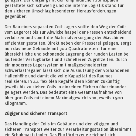
gelagert. Der Umgang mit den empfindlichen Stahlspulen
gestaltete sich schwierig und die interne Logistik stand für
den sicheren Umschlag besonderen Herausforderungen
gegenüber.
Der Bau eines separaten Coil-Lagers sollte den Weg der Coils
vom Lagerort bis zur Abwickelhaspel der Pressen entscheidend
verkürzen und somit die Materialversorgung der Maschinen
effizienter gestalten. Direkt neben der Presserei gelegen, sorgt
nun das neue Gebäude mit 300 Quadratmetern für eine
übersichtliche und schonende Lagerung der runden Lasten bei
laufender Verfügbarkeit und schnelleren Zugriffzeiten. Durch
ein modernes Lagersystem mit maßgeschneiderten
Schwerlastregalen lässt sich die Ausnutzung der vorhandenen
Hallenhöhe und damit die volle Kapazität des Raumes
realisieren. In 44 flexiblen Regalfeldern können zukünftig
jeweils bis zu sieben Coils in einzelnen Fächern übereinander
gelagert werden. Das bedeutet eine Gesamtaufnahme von
über 300 Coils mit einem Maximalgewicht von jeweils 1.900
Kilogramm.
Zügiger und sicherer Transport
Das Handling der Coils im Gebäude und den zügigen und
sicheren Transport weiter zur Verarbeitungsstation übernimmt
ein Schubmaststapler. Das Flurförderzeug zeichnet sich