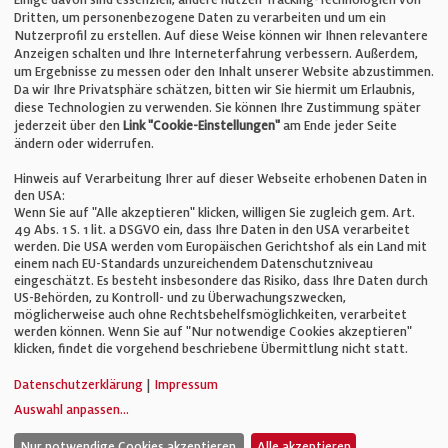
E-Mail:
info@bauelemente-bau.eu
Dritten, um personenbezogene Daten zu verarbeiten und um ein
Nutzerprofil zu erstellen. Auf diese Weise können wir Ihnen relevantere
Unternehmen
Anzeigen schalten und Ihre Interneterfahrung verbessern. Außerdem,
um Ergebnisse zu messen oder den Inhalt unserer Website abzustimmen.
Da wir Ihre Privatsphäre schätzen, bitten wir Sie hiermit um Erlaubnis,
Impressum
diese Technologien zu verwenden. Sie können Ihre Zustimmung später
jederzeit über den
Link "Cookie-Einstellungen"
am Ende jeder Seite
ändern oder widerrufen.
Datenschutz
Hinweis auf Verarbeitung Ihrer auf dieser Webseite erhobenen Daten in
den USA:
Wenn Sie auf "Alle akzeptieren" klicken, willigen Sie zugleich gem. Art.
Cookie-Einstellungen
49 Abs. 1 S. 1 lit. a DSGVO ein, dass Ihre Daten in den USA verarbeitet
werden. Die USA werden vom Europäischen Gerichtshof als ein Land mit
einem nach EU-Standards unzureichendem Datenschutzniveau
AGB
eingeschätzt. Es besteht insbesondere das Risiko, dass Ihre Daten durch
US-Behörden, zu Kontroll- und zu Überwachungszwecken,
möglicherweise auch ohne Rechtsbehelfsmöglichkeiten, verarbeitet
werden können. Wenn Sie auf "Nur notwendige Cookies akzeptieren"
klicken, findet die vorgehend beschriebene Übermittlung nicht statt.
© Verlag für Fachpublizistik GmbH
Datenschutzerklärung
|
Impressum
Auswahl anpassen
...
Nur notwendige Cookies akzeptieren.
Alle akzeptieren