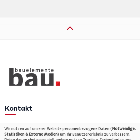
Kontakt
Telefon: +49 (0)711 2585563-0
Wir nutzen auf unserer Website personenbezogene Daten (
Notwendige,
Statistiken & Externe Medien
) um Ihr Benutzererlebnis zu verbessern.
Einige davon sind essenziell, andere nutzen Tracking-Technologien von