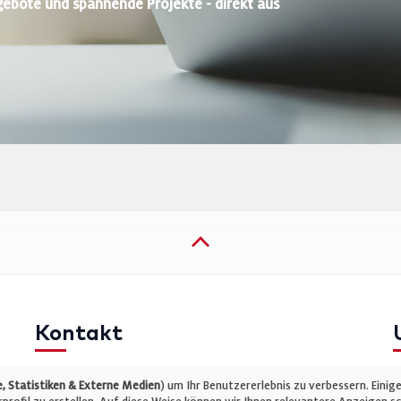
gebote und spannende Projekte - direkt aus
Kontakt
Telefon: +49 (0)711 2585563-0
I
 Statistiken & Externe Medien
) um Ihr Benutzererlebnis zu verbessern. Einig
E-Mail:
info@bauelemente-bau.eu
D