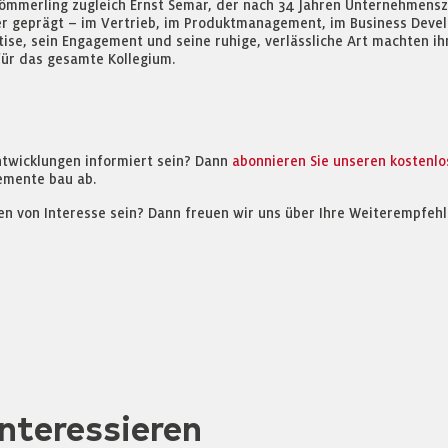
ömmerling zugleich Ernst Semar, der nach 34 Jahren Unternehmenszug
er geprägt – im Vertrieb, im Produktmanagement, im Business Devel
pertise, sein Engagement und seine ruhige, verlässliche Art machten
ür das gesamte Kollegium.
ntwicklungen informiert sein? Dann
abonnieren Sie unseren kostenl
emente bau ab.
en von Interesse sein? Dann freuen wir uns über Ihre Weiterempfehl
nteressieren