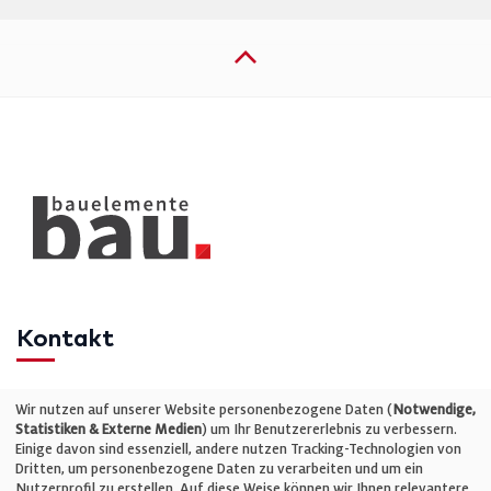
Kontakt
Telefon: +49 (0)711 2585563-0
Wir nutzen auf unserer Website personenbezogene Daten (
Notwendige,
Statistiken & Externe Medien
) um Ihr Benutzererlebnis zu verbessern.
Einige davon sind essenziell, andere nutzen Tracking-Technologien von
E-Mail:
info@bauelemente-bau.eu
Dritten, um personenbezogene Daten zu verarbeiten und um ein
Nutzerprofil zu erstellen. Auf diese Weise können wir Ihnen relevantere