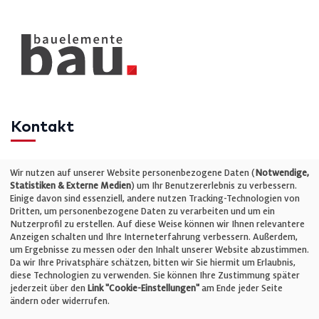
Kontakt
Telefon: +49 (0)711 2585563-0
Wir nutzen auf unserer Website personenbezogene Daten (
Notwendige,
Statistiken & Externe Medien
) um Ihr Benutzererlebnis zu verbessern.
Einige davon sind essenziell, andere nutzen Tracking-Technologien von
E-Mail:
info@bauelemente-bau.eu
Dritten, um personenbezogene Daten zu verarbeiten und um ein
Nutzerprofil zu erstellen. Auf diese Weise können wir Ihnen relevantere
Unternehmen
Anzeigen schalten und Ihre Interneterfahrung verbessern. Außerdem,
um Ergebnisse zu messen oder den Inhalt unserer Website abzustimmen.
Da wir Ihre Privatsphäre schätzen, bitten wir Sie hiermit um Erlaubnis,
Impressum
diese Technologien zu verwenden. Sie können Ihre Zustimmung später
jederzeit über den
Link "Cookie-Einstellungen"
am Ende jeder Seite
ändern oder widerrufen.
Datenschutz