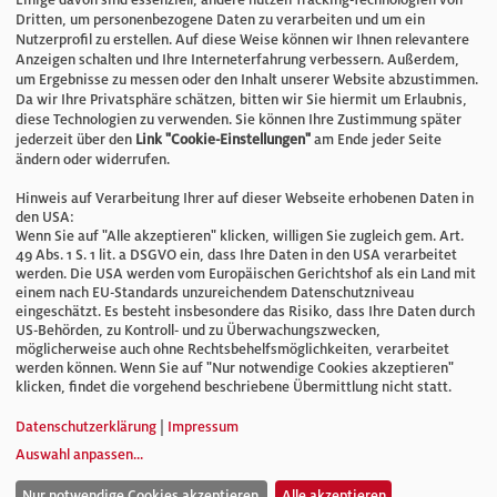
E-Mail:
info@bauelemente-bau.eu
Dritten, um personenbezogene Daten zu verarbeiten und um ein
Nutzerprofil zu erstellen. Auf diese Weise können wir Ihnen relevantere
Unternehmen
Anzeigen schalten und Ihre Interneterfahrung verbessern. Außerdem,
um Ergebnisse zu messen oder den Inhalt unserer Website abzustimmen.
Da wir Ihre Privatsphäre schätzen, bitten wir Sie hiermit um Erlaubnis,
Impressum
diese Technologien zu verwenden. Sie können Ihre Zustimmung später
jederzeit über den
Link "Cookie-Einstellungen"
am Ende jeder Seite
ändern oder widerrufen.
Datenschutz
Hinweis auf Verarbeitung Ihrer auf dieser Webseite erhobenen Daten in
den USA:
Wenn Sie auf "Alle akzeptieren" klicken, willigen Sie zugleich gem. Art.
Cookie-Einstellungen
49 Abs. 1 S. 1 lit. a DSGVO ein, dass Ihre Daten in den USA verarbeitet
werden. Die USA werden vom Europäischen Gerichtshof als ein Land mit
einem nach EU-Standards unzureichendem Datenschutzniveau
AGB
eingeschätzt. Es besteht insbesondere das Risiko, dass Ihre Daten durch
US-Behörden, zu Kontroll- und zu Überwachungszwecken,
möglicherweise auch ohne Rechtsbehelfsmöglichkeiten, verarbeitet
werden können. Wenn Sie auf "Nur notwendige Cookies akzeptieren"
klicken, findet die vorgehend beschriebene Übermittlung nicht statt.
© Verlag für Fachpublizistik GmbH
Datenschutzerklärung
|
Impressum
Auswahl anpassen
...
Nur notwendige Cookies akzeptieren.
Alle akzeptieren