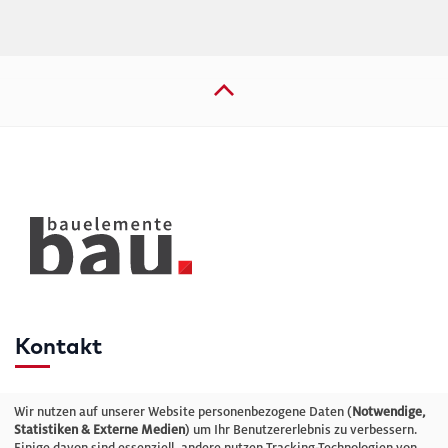
Kontakt
Telefon: +49 (0)711 2585563-0
Wir nutzen auf unserer Website personenbezogene Daten (
Notwendige,
Statistiken & Externe Medien
) um Ihr Benutzererlebnis zu verbessern.
Einige davon sind essenziell, andere nutzen Tracking-Technologien von