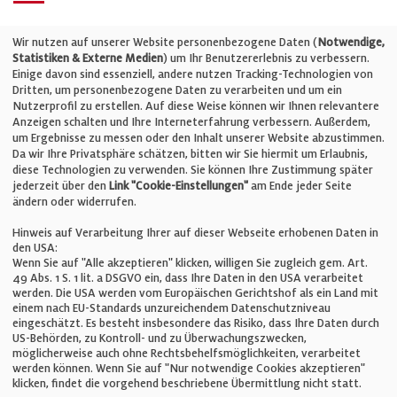
Telefon: +49 (0)711 2585563-0
Wir nutzen auf unserer Website personenbezogene Daten (
Notwendige,
Statistiken & Externe Medien
) um Ihr Benutzererlebnis zu verbessern.
Einige davon sind essenziell, andere nutzen Tracking-Technologien von
E-Mail:
info@bauelemente-bau.eu
Dritten, um personenbezogene Daten zu verarbeiten und um ein
Nutzerprofil zu erstellen. Auf diese Weise können wir Ihnen relevantere
Unternehmen
Anzeigen schalten und Ihre Interneterfahrung verbessern. Außerdem,
um Ergebnisse zu messen oder den Inhalt unserer Website abzustimmen.
Da wir Ihre Privatsphäre schätzen, bitten wir Sie hiermit um Erlaubnis,
Impressum
diese Technologien zu verwenden. Sie können Ihre Zustimmung später
jederzeit über den
Link "Cookie-Einstellungen"
am Ende jeder Seite
ändern oder widerrufen.
Datenschutz
Hinweis auf Verarbeitung Ihrer auf dieser Webseite erhobenen Daten in
den USA:
Wenn Sie auf "Alle akzeptieren" klicken, willigen Sie zugleich gem. Art.
Cookie-Einstellungen
49 Abs. 1 S. 1 lit. a DSGVO ein, dass Ihre Daten in den USA verarbeitet
werden. Die USA werden vom Europäischen Gerichtshof als ein Land mit
einem nach EU-Standards unzureichendem Datenschutzniveau
AGB
eingeschätzt. Es besteht insbesondere das Risiko, dass Ihre Daten durch
US-Behörden, zu Kontroll- und zu Überwachungszwecken,
möglicherweise auch ohne Rechtsbehelfsmöglichkeiten, verarbeitet
werden können. Wenn Sie auf "Nur notwendige Cookies akzeptieren"
klicken, findet die vorgehend beschriebene Übermittlung nicht statt.