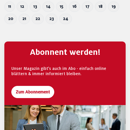
11
12
13
14
15
16
17
18
19
20
21
22
23
24
Abonnent werden!
Unser Magazin gibt's auch im Abo - einfach online
blättern & immer informiert bleiben.
Zum Abonnement