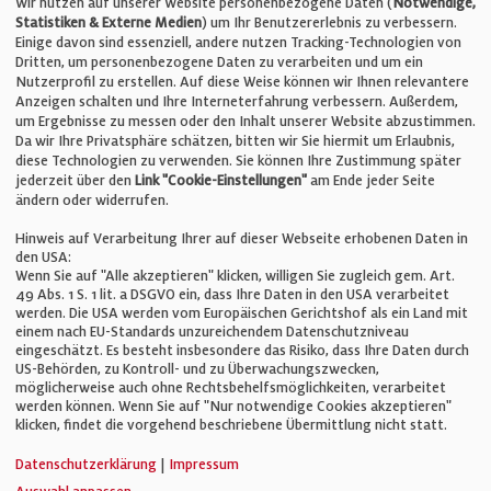
Wir nutzen auf unserer Website personenbezogene Daten (
Notwendige,
Statistiken & Externe Medien
) um Ihr Benutzererlebnis zu verbessern.
Einige davon sind essenziell, andere nutzen Tracking-Technologien von
E-Mail:
info@bauelemente-bau.eu
Dritten, um personenbezogene Daten zu verarbeiten und um ein
Nutzerprofil zu erstellen. Auf diese Weise können wir Ihnen relevantere
Unternehmen
Anzeigen schalten und Ihre Interneterfahrung verbessern. Außerdem,
um Ergebnisse zu messen oder den Inhalt unserer Website abzustimmen.
Da wir Ihre Privatsphäre schätzen, bitten wir Sie hiermit um Erlaubnis,
Impressum
diese Technologien zu verwenden. Sie können Ihre Zustimmung später
jederzeit über den
Link "Cookie-Einstellungen"
am Ende jeder Seite
ändern oder widerrufen.
Datenschutz
Hinweis auf Verarbeitung Ihrer auf dieser Webseite erhobenen Daten in
den USA:
Wenn Sie auf "Alle akzeptieren" klicken, willigen Sie zugleich gem. Art.
Cookie-Einstellungen
49 Abs. 1 S. 1 lit. a DSGVO ein, dass Ihre Daten in den USA verarbeitet
werden. Die USA werden vom Europäischen Gerichtshof als ein Land mit
einem nach EU-Standards unzureichendem Datenschutzniveau
AGB
eingeschätzt. Es besteht insbesondere das Risiko, dass Ihre Daten durch
US-Behörden, zu Kontroll- und zu Überwachungszwecken,
möglicherweise auch ohne Rechtsbehelfsmöglichkeiten, verarbeitet
werden können. Wenn Sie auf "Nur notwendige Cookies akzeptieren"
klicken, findet die vorgehend beschriebene Übermittlung nicht statt.
© Verlag für Fachpublizistik GmbH
Datenschutzerklärung
|
Impressum