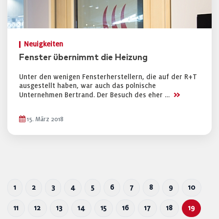
Neuigkeiten
Fenster übernimmt die Heizung
Unter den wenigen Fensterherstellern, die auf der R+T
ausgestellt haben, war auch das polnische
>>
Unternehmen Bertrand. Der Besuch des eher …
15. März 2018
1
2
3
4
5
6
7
8
9
10
11
12
13
14
15
16
17
18
19