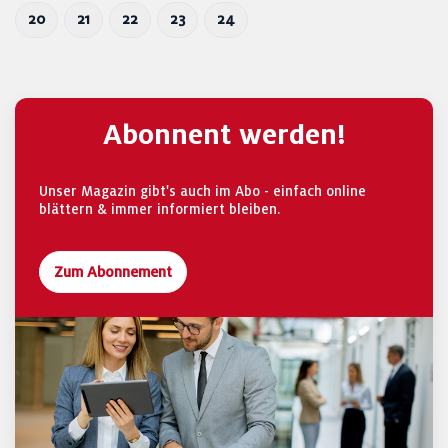
20
21
22
23
24
Abonnent werden!
Unser Magazin gibt's auch im Abo - einfach online
blättern & immer informiert bleiben.
Zum Abonnement