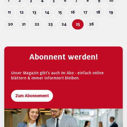
1
2
3
4
5
6
7
8
9
10
11
12
13
14
15
16
17
18
19
20
21
22
23
24
25
26
Abonnent werden!
Unser Magazin gibt's auch im Abo - einfach online
blättern & immer informiert bleiben.
Zum Abonnement