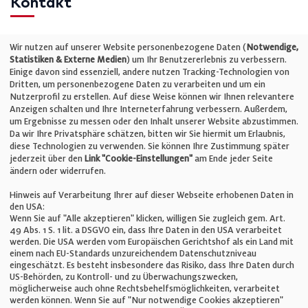
Kontakt
Telefon: +49 (0)711 2585563-0
Wir nutzen auf unserer Website personenbezogene Daten (
Notwendige,
Statistiken & Externe Medien
) um Ihr Benutzererlebnis zu verbessern.
Einige davon sind essenziell, andere nutzen Tracking-Technologien von
E-Mail:
info@bauelemente-bau.eu
Dritten, um personenbezogene Daten zu verarbeiten und um ein
Nutzerprofil zu erstellen. Auf diese Weise können wir Ihnen relevantere
Unternehmen
Anzeigen schalten und Ihre Interneterfahrung verbessern. Außerdem,
um Ergebnisse zu messen oder den Inhalt unserer Website abzustimmen.
Da wir Ihre Privatsphäre schätzen, bitten wir Sie hiermit um Erlaubnis,
Impressum
diese Technologien zu verwenden. Sie können Ihre Zustimmung später
jederzeit über den
Link "Cookie-Einstellungen"
am Ende jeder Seite
ändern oder widerrufen.
Datenschutz
Hinweis auf Verarbeitung Ihrer auf dieser Webseite erhobenen Daten in
den USA:
Wenn Sie auf "Alle akzeptieren" klicken, willigen Sie zugleich gem. Art.
Cookie-Einstellungen
49 Abs. 1 S. 1 lit. a DSGVO ein, dass Ihre Daten in den USA verarbeitet
werden. Die USA werden vom Europäischen Gerichtshof als ein Land mit
einem nach EU-Standards unzureichendem Datenschutzniveau
AGB
eingeschätzt. Es besteht insbesondere das Risiko, dass Ihre Daten durch
US-Behörden, zu Kontroll- und zu Überwachungszwecken,
möglicherweise auch ohne Rechtsbehelfsmöglichkeiten, verarbeitet
werden können. Wenn Sie auf "Nur notwendige Cookies akzeptieren"