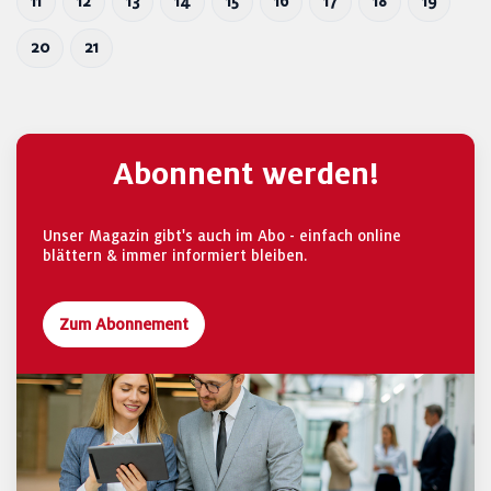
11
12
13
14
15
16
17
18
19
20
21
Abonnent werden!
Unser Magazin gibt's auch im Abo - einfach online
blättern & immer informiert bleiben.
Zum Abonnement