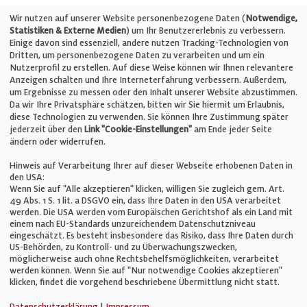
Telefon: +49 (0)711 2585563-0
Wir nutzen auf unserer Website personenbezogene Daten (
Notwendige,
Statistiken & Externe Medien
) um Ihr Benutzererlebnis zu verbessern.
Einige davon sind essenziell, andere nutzen Tracking-Technologien von
E-Mail:
info@bauelemente-bau.eu
Dritten, um personenbezogene Daten zu verarbeiten und um ein
Nutzerprofil zu erstellen. Auf diese Weise können wir Ihnen relevantere
Unternehmen
Anzeigen schalten und Ihre Interneterfahrung verbessern. Außerdem,
um Ergebnisse zu messen oder den Inhalt unserer Website abzustimmen.
Da wir Ihre Privatsphäre schätzen, bitten wir Sie hiermit um Erlaubnis,
Impressum
diese Technologien zu verwenden. Sie können Ihre Zustimmung später
jederzeit über den
Link "Cookie-Einstellungen"
am Ende jeder Seite
ändern oder widerrufen.
Datenschutz
Hinweis auf Verarbeitung Ihrer auf dieser Webseite erhobenen Daten in
den USA:
Wenn Sie auf "Alle akzeptieren" klicken, willigen Sie zugleich gem. Art.
Cookie-Einstellungen
49 Abs. 1 S. 1 lit. a DSGVO ein, dass Ihre Daten in den USA verarbeitet
werden. Die USA werden vom Europäischen Gerichtshof als ein Land mit
einem nach EU-Standards unzureichendem Datenschutzniveau
AGB
eingeschätzt. Es besteht insbesondere das Risiko, dass Ihre Daten durch
US-Behörden, zu Kontroll- und zu Überwachungszwecken,
möglicherweise auch ohne Rechtsbehelfsmöglichkeiten, verarbeitet
werden können. Wenn Sie auf "Nur notwendige Cookies akzeptieren"
klicken, findet die vorgehend beschriebene Übermittlung nicht statt.
© Verlag für Fachpublizistik GmbH
Datenschutzerklärung
|
Impressum