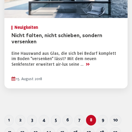
Neuigkeiten
Nicht falten, nicht schieben, sondern
versenken
Eine Hauswand aus Glas, die sich bei Bedarf komplett
im Boden "versenken" lässt? Mit dem neuen
>>
Senkfenster erweitert air-lux seine …
15. August 2018
1
2
3
4
5
6
7
8
9
10