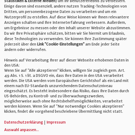
Statistiken & Externe Medien
) um Ihr Benutzererlebnis zu verbessern.
Einige davon sind essenziell, andere nutzen Tracking-Technologien von
E-Mail:
info@bauelemente-bau.eu
Dritten, um personenbezogene Daten zu verarbeiten und um ein
Nutzerprofil zu erstellen. Auf diese Weise können wir Ihnen relevantere
Unternehmen
Anzeigen schalten und Ihre Interneterfahrung verbessern. Außerdem,
um Ergebnisse zu messen oder den Inhalt unserer Website abzustimmen.
Da wir Ihre Privatsphäre schätzen, bitten wir Sie hiermit um Erlaubnis,
Impressum
diese Technologien zu verwenden. Sie können Ihre Zustimmung später
jederzeit über den
Link "Cookie-Einstellungen"
am Ende jeder Seite
ändern oder widerrufen.
Datenschutz
Hinweis auf Verarbeitung Ihrer auf dieser Webseite erhobenen Daten in
den USA:
Wenn Sie auf "Alle akzeptieren" klicken, willigen Sie zugleich gem. Art.
Cookie-Einstellungen
49 Abs. 1 S. 1 lit. a DSGVO ein, dass Ihre Daten in den USA verarbeitet
werden. Die USA werden vom Europäischen Gerichtshof als ein Land mit
einem nach EU-Standards unzureichendem Datenschutzniveau
AGB
eingeschätzt. Es besteht insbesondere das Risiko, dass Ihre Daten durch
US-Behörden, zu Kontroll- und zu Überwachungszwecken,
möglicherweise auch ohne Rechtsbehelfsmöglichkeiten, verarbeitet
werden können. Wenn Sie auf "Nur notwendige Cookies akzeptieren"
klicken, findet die vorgehend beschriebene Übermittlung nicht statt.
© Verlag für Fachpublizistik GmbH
Datenschutzerklärung
|
Impressum
Auswahl anpassen
...