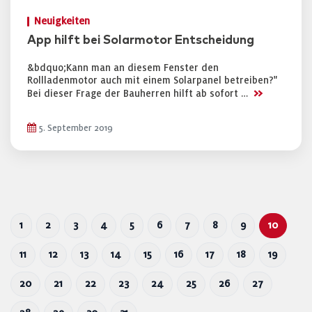
Neuigkeiten
App hilft bei Solarmotor Entscheidung
&bdquo;Kann man an diesem Fenster den
Rollladenmotor auch mit einem Solarpanel betreiben?"
>>
Bei dieser Frage der Bauherren hilft ab sofort …
5. September 2019
1
2
3
4
5
6
7
8
9
10
11
12
13
14
15
16
17
18
19
20
21
22
23
24
25
26
27