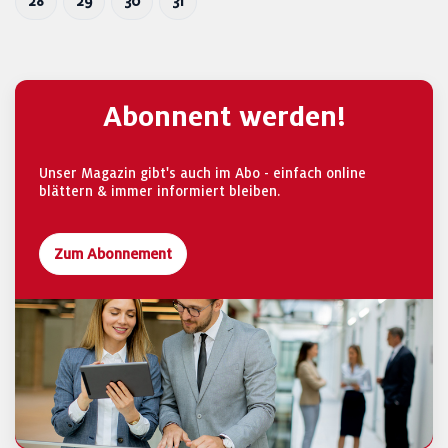
28
29
30
31
Abonnent werden!
Unser Magazin gibt's auch im Abo - einfach online
blättern & immer informiert bleiben.
Zum Abonnement