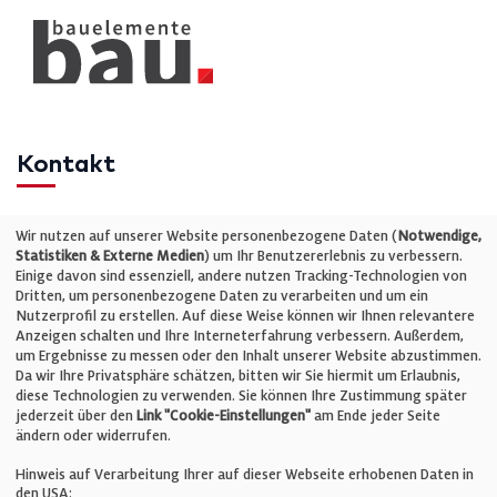
Kontakt
Telefon: +49 (0)711 2585563-0
Wir nutzen auf unserer Website personenbezogene Daten (
Notwendige,
Statistiken & Externe Medien
) um Ihr Benutzererlebnis zu verbessern.
Einige davon sind essenziell, andere nutzen Tracking-Technologien von
E-Mail:
info@bauelemente-bau.eu
Dritten, um personenbezogene Daten zu verarbeiten und um ein
Nutzerprofil zu erstellen. Auf diese Weise können wir Ihnen relevantere
Unternehmen
Anzeigen schalten und Ihre Interneterfahrung verbessern. Außerdem,
um Ergebnisse zu messen oder den Inhalt unserer Website abzustimmen.
Da wir Ihre Privatsphäre schätzen, bitten wir Sie hiermit um Erlaubnis,
Impressum
diese Technologien zu verwenden. Sie können Ihre Zustimmung später
jederzeit über den
Link "Cookie-Einstellungen"
am Ende jeder Seite
ändern oder widerrufen.
Datenschutz
Hinweis auf Verarbeitung Ihrer auf dieser Webseite erhobenen Daten in
den USA: