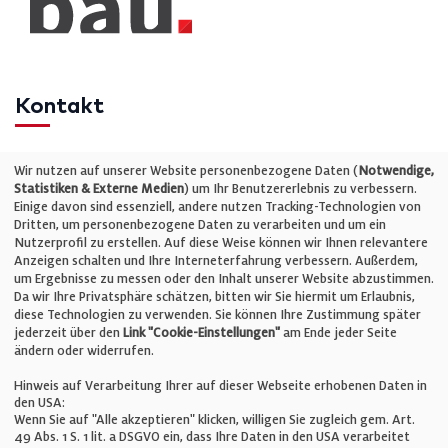
Kontakt
Telefon: +49 (0)711 2585563-0
Wir nutzen auf unserer Website personenbezogene Daten (
Notwendige,
Statistiken & Externe Medien
) um Ihr Benutzererlebnis zu verbessern.
Einige davon sind essenziell, andere nutzen Tracking-Technologien von
E-Mail:
info@bauelemente-bau.eu
Dritten, um personenbezogene Daten zu verarbeiten und um ein
Nutzerprofil zu erstellen. Auf diese Weise können wir Ihnen relevantere
Unternehmen
Anzeigen schalten und Ihre Interneterfahrung verbessern. Außerdem,
um Ergebnisse zu messen oder den Inhalt unserer Website abzustimmen.
Da wir Ihre Privatsphäre schätzen, bitten wir Sie hiermit um Erlaubnis,
Impressum
diese Technologien zu verwenden. Sie können Ihre Zustimmung später
jederzeit über den
Link "Cookie-Einstellungen"
am Ende jeder Seite
ändern oder widerrufen.
Datenschutz
Hinweis auf Verarbeitung Ihrer auf dieser Webseite erhobenen Daten in
den USA:
Wenn Sie auf "Alle akzeptieren" klicken, willigen Sie zugleich gem. Art.
Cookie-Einstellungen
49 Abs. 1 S. 1 lit. a DSGVO ein, dass Ihre Daten in den USA verarbeitet