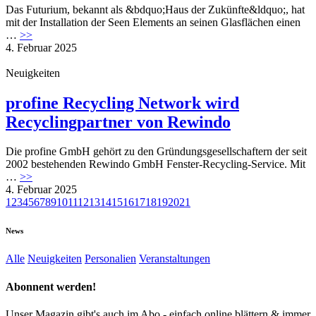
Das Futurium, bekannt als &bdquo;Haus der Zukünfte&ldquo;, hat
mit der Installation der Seen Elements an seinen Glasflächen einen
…
>>
4. Februar 2025
Neuigkeiten
profine Recycling Network wird
Recyclingpartner von Rewindo
Die profine GmbH gehört zu den Gründungsgesellschaftern der seit
2002 bestehenden Rewindo GmbH Fenster-Recycling-Service. Mit
…
>>
4. Februar 2025
1
2
3
4
5
6
7
8
9
10
11
12
13
14
15
16
17
18
19
20
21
News
Alle
Neuigkeiten
Personalien
Veranstaltungen
Abonnent werden!
Unser Magazin gibt's auch im Abo - einfach online blättern & immer