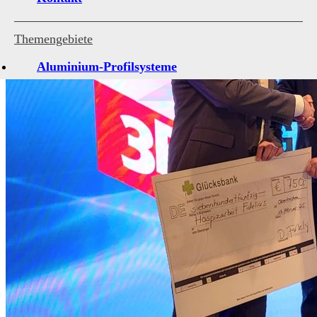
Themengebiete
Aluminium-Profilsysteme
Antriebe und Steuerungen
Architekturverglasungen
Beschläge für Fenster und Türen
Holzfenster-Hersteller
Institute, Verbände, Gütegemeinschaten
Kleben, Dichten, Montieren
Kunststofffenster-Hersteller
Kunststoff-Profilsysteme
Marktübersichten