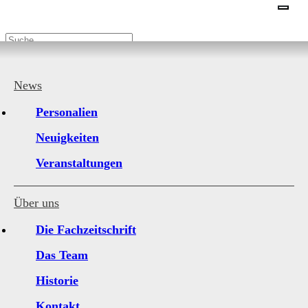
Home
|
Neuigkeiten
News
Neuigkeiten
Personalien
2026
Neuigkeiten
2025
2024
Veranstaltungen
2023
2022
2021
Über uns
2020
2019
Die Fachzeitschrift
2018
2017
Das Team
Historie
Kontakt