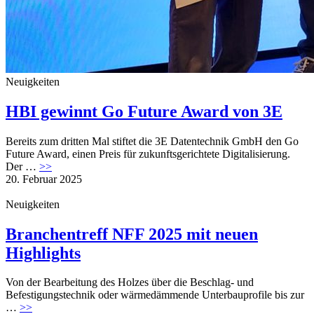
Maschinen zur Alu- und PVC-Profilbearbeitung
Maschinen zur Holzfensterfertigung
Messen und Veranstaltungen
Neuigkeiten
Software für den Einsatz im Fensterbau und -hand
HBI gewinnt Go Future Award von 3E
Sonnen- und Sichtschutzsysteme
Bereits zum dritten Mal stiftet die 3E Datentechnik GmbH den Go
Future Award, einen Preis für zukunftsgerichtete Digitalisierung.
Abonnement
Der …
>>
Service
20. Februar 2025
Archiv für Abonnenten
Neuigkeiten
Probeheft Bestellung
Branchentreff NFF 2025 mit neuen
Highlights
Newsletter
Von der Bearbeitung des Holzes über die Beschlag- und
Befestigungstechnik oder wärmedämmende Unterbauprofile bis zur
Anzeigen
…
>>