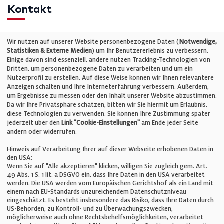
Kontakt
Telefon: +49 (0)711 2585563-0
Wir nutzen auf unserer Website personenbezogene Daten (
Notwendige,
Statistiken & Externe Medien
) um Ihr Benutzererlebnis zu verbessern.
Einige davon sind essenziell, andere nutzen Tracking-Technologien von
E-Mail:
info@bauelemente-bau.eu
Dritten, um personenbezogene Daten zu verarbeiten und um ein
Nutzerprofil zu erstellen. Auf diese Weise können wir Ihnen relevantere
Unternehmen
Anzeigen schalten und Ihre Interneterfahrung verbessern. Außerdem,
um Ergebnisse zu messen oder den Inhalt unserer Website abzustimmen.
Da wir Ihre Privatsphäre schätzen, bitten wir Sie hiermit um Erlaubnis,
Impressum
diese Technologien zu verwenden. Sie können Ihre Zustimmung später
jederzeit über den
Link "Cookie-Einstellungen"
am Ende jeder Seite
ändern oder widerrufen.
Datenschutz
Hinweis auf Verarbeitung Ihrer auf dieser Webseite erhobenen Daten in
den USA:
Wenn Sie auf "Alle akzeptieren" klicken, willigen Sie zugleich gem. Art.
Cookie-Einstellungen
49 Abs. 1 S. 1 lit. a DSGVO ein, dass Ihre Daten in den USA verarbeitet
werden. Die USA werden vom Europäischen Gerichtshof als ein Land mit
einem nach EU-Standards unzureichendem Datenschutzniveau
AGB
eingeschätzt. Es besteht insbesondere das Risiko, dass Ihre Daten durch
US-Behörden, zu Kontroll- und zu Überwachungszwecken,
möglicherweise auch ohne Rechtsbehelfsmöglichkeiten, verarbeitet