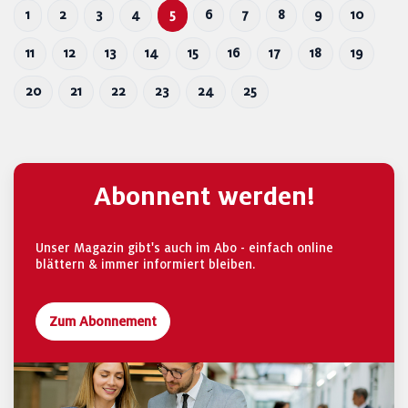
1
2
3
4
5
6
7
8
9
10
11
12
13
14
15
16
17
18
19
20
21
22
23
24
25
Abonnent werden!
Unser Magazin gibt's auch im Abo - einfach online
blättern & immer informiert bleiben.
Zum Abonnement