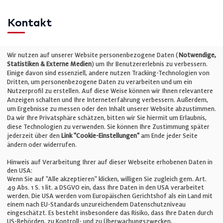
Kontakt
Telefon: +49 (0)711 2585563-0
Wir nutzen auf unserer Website personenbezogene Daten (
Notwendige,
Statistiken & Externe Medien
) um Ihr Benutzererlebnis zu verbessern.
Einige davon sind essenziell, andere nutzen Tracking-Technologien von
E-Mail:
info@bauelemente-bau.eu
Dritten, um personenbezogene Daten zu verarbeiten und um ein
Nutzerprofil zu erstellen. Auf diese Weise können wir Ihnen relevantere
Unternehmen
Anzeigen schalten und Ihre Interneterfahrung verbessern. Außerdem,
um Ergebnisse zu messen oder den Inhalt unserer Website abzustimmen.
Da wir Ihre Privatsphäre schätzen, bitten wir Sie hiermit um Erlaubnis,
Impressum
diese Technologien zu verwenden. Sie können Ihre Zustimmung später
jederzeit über den
Link "Cookie-Einstellungen"
am Ende jeder Seite
ändern oder widerrufen.
Datenschutz
Hinweis auf Verarbeitung Ihrer auf dieser Webseite erhobenen Daten in
den USA:
Wenn Sie auf "Alle akzeptieren" klicken, willigen Sie zugleich gem. Art.
Cookie-Einstellungen
49 Abs. 1 S. 1 lit. a DSGVO ein, dass Ihre Daten in den USA verarbeitet
werden. Die USA werden vom Europäischen Gerichtshof als ein Land mit
einem nach EU-Standards unzureichendem Datenschutzniveau
AGB
eingeschätzt. Es besteht insbesondere das Risiko, dass Ihre Daten durch
US-Behörden, zu Kontroll- und zu Überwachungszwecken,