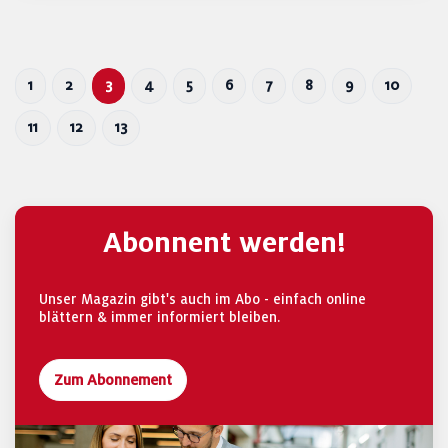
1
2
3
4
5
6
7
8
9
10
11
12
13
Abonnent werden!
Unser Magazin gibt's auch im Abo - einfach online
blättern & immer informiert bleiben.
Zum Abonnement