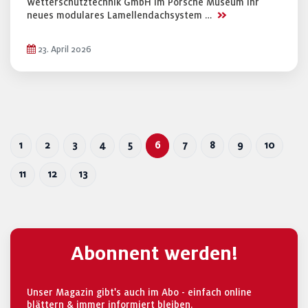
Wetterschutztechnik GmbH im Porsche Museum ihr
>>
neues modulares Lamellendachsystem …
23. April 2026
1
2
3
4
5
6
7
8
9
10
11
12
13
Abonnent werden!
Unser Magazin gibt's auch im Abo - einfach online
blättern & immer informiert bleiben.