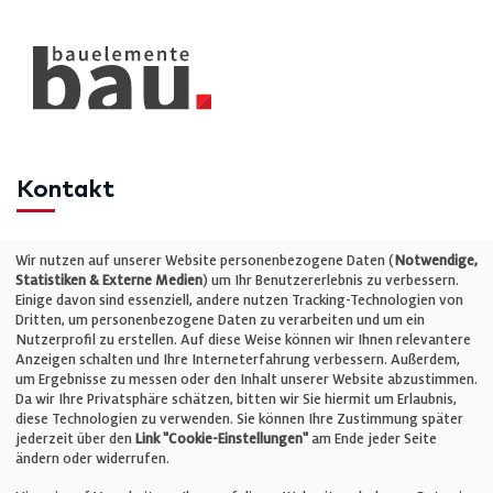
Kontakt
Telefon: +49 (0)711 2585563-0
Wir nutzen auf unserer Website personenbezogene Daten (
Notwendige,
Statistiken & Externe Medien
) um Ihr Benutzererlebnis zu verbessern.
Einige davon sind essenziell, andere nutzen Tracking-Technologien von
E-Mail:
info@bauelemente-bau.eu
Dritten, um personenbezogene Daten zu verarbeiten und um ein
Nutzerprofil zu erstellen. Auf diese Weise können wir Ihnen relevantere
Unternehmen
Anzeigen schalten und Ihre Interneterfahrung verbessern. Außerdem,
um Ergebnisse zu messen oder den Inhalt unserer Website abzustimmen.
Da wir Ihre Privatsphäre schätzen, bitten wir Sie hiermit um Erlaubnis,
Impressum
diese Technologien zu verwenden. Sie können Ihre Zustimmung später
jederzeit über den
Link "Cookie-Einstellungen"
am Ende jeder Seite
ändern oder widerrufen.
Datenschutz