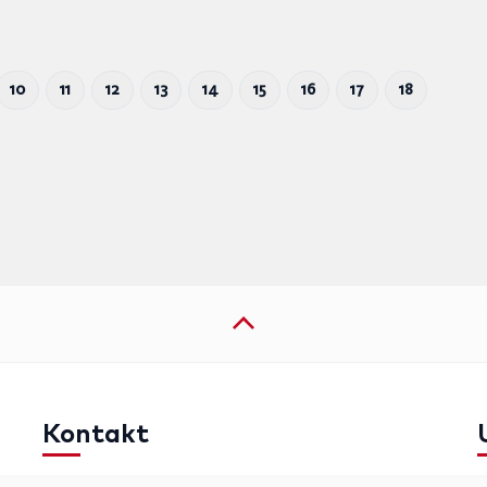
10
11
12
13
14
15
16
17
18
Kontakt
Telefon: +49 (0)711 2585563-0
I