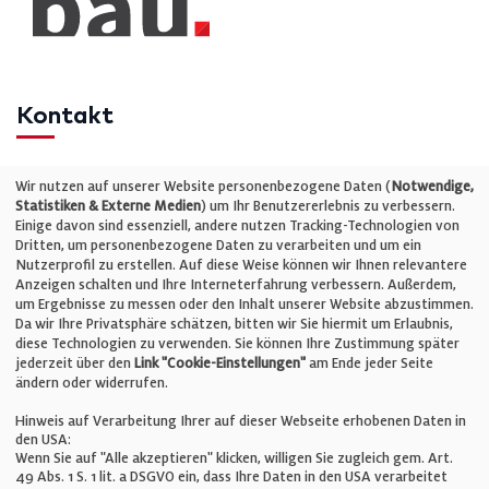
Kontakt
Telefon: +49 (0)711 2585563-0
Wir nutzen auf unserer Website personenbezogene Daten (
Notwendige,
Statistiken & Externe Medien
) um Ihr Benutzererlebnis zu verbessern.
Einige davon sind essenziell, andere nutzen Tracking-Technologien von
E-Mail:
info@bauelemente-bau.eu
Dritten, um personenbezogene Daten zu verarbeiten und um ein
Nutzerprofil zu erstellen. Auf diese Weise können wir Ihnen relevantere
Unternehmen
Anzeigen schalten und Ihre Interneterfahrung verbessern. Außerdem,
um Ergebnisse zu messen oder den Inhalt unserer Website abzustimmen.
Da wir Ihre Privatsphäre schätzen, bitten wir Sie hiermit um Erlaubnis,
Impressum
diese Technologien zu verwenden. Sie können Ihre Zustimmung später
jederzeit über den
Link "Cookie-Einstellungen"
am Ende jeder Seite
ändern oder widerrufen.
Datenschutz
Hinweis auf Verarbeitung Ihrer auf dieser Webseite erhobenen Daten in
den USA:
Wenn Sie auf "Alle akzeptieren" klicken, willigen Sie zugleich gem. Art.
Cookie-Einstellungen
49 Abs. 1 S. 1 lit. a DSGVO ein, dass Ihre Daten in den USA verarbeitet