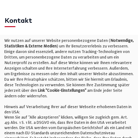
Kontakt
Telefon: +49 (0)711 2585563-0
Wir nutzen auf unserer Website personenbezogene Daten (
Notwendige,
Statistiken & Externe Medien
) um Ihr Benutzererlebnis zu verbessern.
Einige davon sind essenziell, andere nutzen Tracking-Technologien von
E-Mail:
info@bauelemente-bau.eu
Dritten, um personenbezogene Daten zu verarbeiten und um ein
Nutzerprofil zu erstellen. Auf diese Weise können wir Ihnen relevantere
Unternehmen
Anzeigen schalten und Ihre Interneterfahrung verbessern. Außerdem,
um Ergebnisse zu messen oder den Inhalt unserer Website abzustimmen.
Da wir Ihre Privatsphäre schätzen, bitten wir Sie hiermit um Erlaubnis,
Impressum
diese Technologien zu verwenden. Sie können Ihre Zustimmung später
jederzeit über den
Link "Cookie-Einstellungen"
am Ende jeder Seite
ändern oder widerrufen.
Datenschutz
Hinweis auf Verarbeitung Ihrer auf dieser Webseite erhobenen Daten in
den USA:
Wenn Sie auf "Alle akzeptieren" klicken, willigen Sie zugleich gem. Art.
Cookie-Einstellungen
49 Abs. 1 S. 1 lit. a DSGVO ein, dass Ihre Daten in den USA verarbeitet
werden. Die USA werden vom Europäischen Gerichtshof als ein Land mit
einem nach EU-Standards unzureichendem Datenschutzniveau
AGB