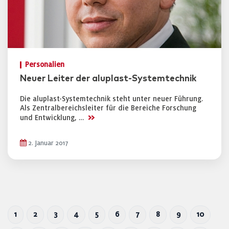
Personalien
Neuer Leiter der aluplast-Systemtechnik
Die aluplast-Systemtechnik steht unter neuer Führung.
Als Zentralbereichsleiter für die Bereiche Forschung
>>
und Entwicklung, …
2. Januar 2017
1
2
3
4
5
6
7
8
9
10