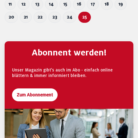
11
12
13
14
15
16
17
18
19
20
21
22
23
24
25
Abonnent werden!
Unser Magazin gibt's auch im Abo - einfach online
blättern & immer informiert bleiben.
Zum Abonnement