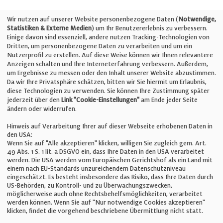
Telefon: +49 (0)711 2585563-0
Wir nutzen auf unserer Website personenbezogene Daten (
Notwendige,
Statistiken & Externe Medien
) um Ihr Benutzererlebnis zu verbessern.
Einige davon sind essenziell, andere nutzen Tracking-Technologien von
E-Mail:
info@bauelemente-bau.eu
Dritten, um personenbezogene Daten zu verarbeiten und um ein
Nutzerprofil zu erstellen. Auf diese Weise können wir Ihnen relevantere
Unternehmen
Anzeigen schalten und Ihre Interneterfahrung verbessern. Außerdem,
um Ergebnisse zu messen oder den Inhalt unserer Website abzustimmen.
Da wir Ihre Privatsphäre schätzen, bitten wir Sie hiermit um Erlaubnis,
Impressum
diese Technologien zu verwenden. Sie können Ihre Zustimmung später
jederzeit über den
Link "Cookie-Einstellungen"
am Ende jeder Seite
ändern oder widerrufen.
Datenschutz
Hinweis auf Verarbeitung Ihrer auf dieser Webseite erhobenen Daten in
den USA:
Wenn Sie auf "Alle akzeptieren" klicken, willigen Sie zugleich gem. Art.
Cookie-Einstellungen
49 Abs. 1 S. 1 lit. a DSGVO ein, dass Ihre Daten in den USA verarbeitet
werden. Die USA werden vom Europäischen Gerichtshof als ein Land mit
einem nach EU-Standards unzureichendem Datenschutzniveau
AGB
eingeschätzt. Es besteht insbesondere das Risiko, dass Ihre Daten durch
US-Behörden, zu Kontroll- und zu Überwachungszwecken,
möglicherweise auch ohne Rechtsbehelfsmöglichkeiten, verarbeitet
werden können. Wenn Sie auf "Nur notwendige Cookies akzeptieren"
klicken, findet die vorgehend beschriebene Übermittlung nicht statt.