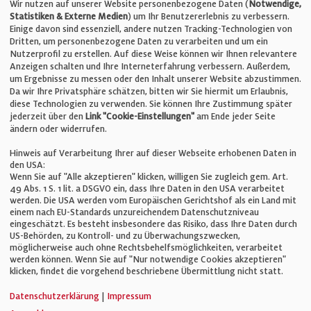
Telefon: +49 (0)711 2585563-0
Wir nutzen auf unserer Website personenbezogene Daten (
Notwendige,
Statistiken & Externe Medien
) um Ihr Benutzererlebnis zu verbessern.
Einige davon sind essenziell, andere nutzen Tracking-Technologien von
E-Mail:
info@bauelemente-bau.eu
Dritten, um personenbezogene Daten zu verarbeiten und um ein
Nutzerprofil zu erstellen. Auf diese Weise können wir Ihnen relevantere
Unternehmen
Anzeigen schalten und Ihre Interneterfahrung verbessern. Außerdem,
um Ergebnisse zu messen oder den Inhalt unserer Website abzustimmen.
Da wir Ihre Privatsphäre schätzen, bitten wir Sie hiermit um Erlaubnis,
Impressum
diese Technologien zu verwenden. Sie können Ihre Zustimmung später
jederzeit über den
Link "Cookie-Einstellungen"
am Ende jeder Seite
ändern oder widerrufen.
Datenschutz
Hinweis auf Verarbeitung Ihrer auf dieser Webseite erhobenen Daten in
den USA:
Wenn Sie auf "Alle akzeptieren" klicken, willigen Sie zugleich gem. Art.
Cookie-Einstellungen
49 Abs. 1 S. 1 lit. a DSGVO ein, dass Ihre Daten in den USA verarbeitet
werden. Die USA werden vom Europäischen Gerichtshof als ein Land mit
einem nach EU-Standards unzureichendem Datenschutzniveau
AGB
eingeschätzt. Es besteht insbesondere das Risiko, dass Ihre Daten durch
US-Behörden, zu Kontroll- und zu Überwachungszwecken,
möglicherweise auch ohne Rechtsbehelfsmöglichkeiten, verarbeitet
werden können. Wenn Sie auf "Nur notwendige Cookies akzeptieren"
klicken, findet die vorgehend beschriebene Übermittlung nicht statt.
© Verlag für Fachpublizistik GmbH
Datenschutzerklärung
|
Impressum