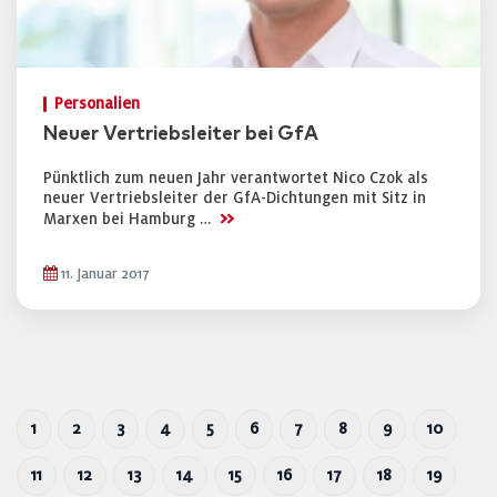
Personalien
Neuer Vertriebsleiter bei GfA
Pünktlich zum neuen Jahr verantwortet Nico Czok als
neuer Vertriebsleiter der GfA-Dichtungen mit Sitz in
>>
Marxen bei Hamburg …
11. Januar 2017
1
2
3
4
5
6
7
8
9
10
11
12
13
14
15
16
17
18
19