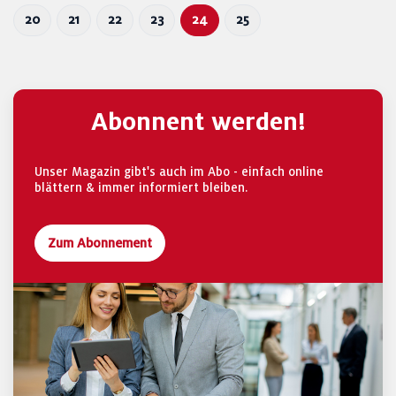
20
21
22
23
24
25
Abonnent werden!
Unser Magazin gibt's auch im Abo - einfach online
blättern & immer informiert bleiben.
Zum Abonnement