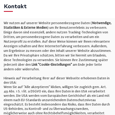
Kontakt
Telefon: +49 (0)711 2585563-0
Wir nutzen auf unserer Website personenbezogene Daten (
Notwendige,
Statistiken & Externe Medien
) um Ihr Benutzererlebnis zu verbessern.
Einige davon sind essenziell, andere nutzen Tracking-Technologien von
E-Mail:
info@bauelemente-bau.eu
Dritten, um personenbezogene Daten zu verarbeiten und um ein
Nutzerprofil zu erstellen. Auf diese Weise können wir Ihnen relevantere
Unternehmen
Anzeigen schalten und Ihre Interneterfahrung verbessern. Außerdem,
um Ergebnisse zu messen oder den Inhalt unserer Website abzustimmen.
Da wir Ihre Privatsphäre schätzen, bitten wir Sie hiermit um Erlaubnis,
Impressum
diese Technologien zu verwenden. Sie können Ihre Zustimmung später
jederzeit über den
Link "Cookie-Einstellungen"
am Ende jeder Seite
ändern oder widerrufen.
Datenschutz
Hinweis auf Verarbeitung Ihrer auf dieser Webseite erhobenen Daten in
den USA:
Wenn Sie auf "Alle akzeptieren" klicken, willigen Sie zugleich gem. Art.
Cookie-Einstellungen
49 Abs. 1 S. 1 lit. a DSGVO ein, dass Ihre Daten in den USA verarbeitet
werden. Die USA werden vom Europäischen Gerichtshof als ein Land mit
einem nach EU-Standards unzureichendem Datenschutzniveau
AGB
eingeschätzt. Es besteht insbesondere das Risiko, dass Ihre Daten durch
US-Behörden, zu Kontroll- und zu Überwachungszwecken,
möglicherweise auch ohne Rechtsbehelfsmöglichkeiten, verarbeitet