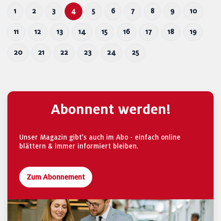
1
2
3
4
5
6
7
8
9
10
11
12
13
14
15
16
17
18
19
20
21
22
23
24
25
Abonnent werden!
Unser Magazin gibt's auch im Abo - einfach online
blättern & immer informiert bleiben.
Zum Abonnement