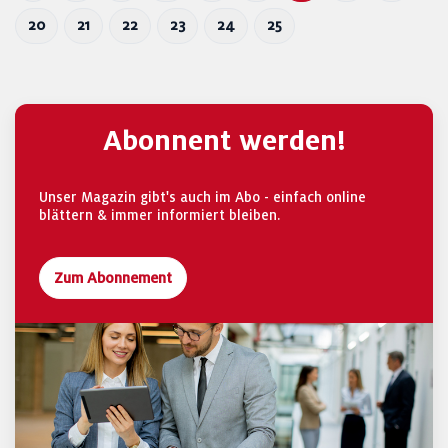
20
21
22
23
24
25
Abonnent werden!
Unser Magazin gibt's auch im Abo - einfach online
blättern & immer informiert bleiben.
Zum Abonnement