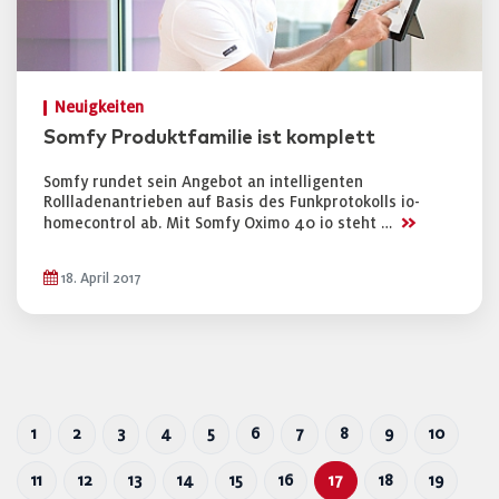
Neuigkeiten
Somfy Produktfamilie ist komplett
Somfy rundet sein Angebot an intelligenten
Rollladenantrieben auf Basis des Funkprotokolls io-
>>
homecontrol ab. Mit Somfy Oximo 40 io steht …
18. April 2017
1
2
3
4
5
6
7
8
9
10
11
12
13
14
15
16
17
18
19